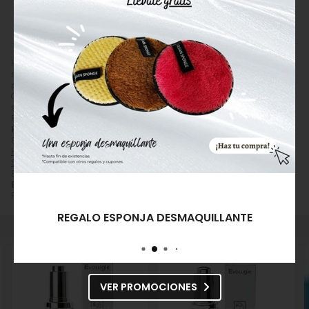
982 201 221
ENVIAR EMAIL
Hierro Extracto Mineral - Bohí Spa. El Hierro Extracto Mineral es la
solución para las pieles apagadas y sin luminosidad, ya que sus
principios activos aportan un aspecto sano y radiante.
Comprar
Bohí Spa Hierro Extracto Mineral
por
43,00
€
. Producto en
stock, recogida en tienda.
Precio, información, características, video e imágenes de
Bohí Spa
Hierro Extracto Mineral
referencia 8432666050027, EAN
8432666050027, pertenece a las categorías
Sérum
Hidratante/Nutritivo
(169) y
Sérum Oxigenante
(26) y a la marca
Bohí
Spa
(57).
Encuentra productos relacionados y de similares características a
Bohí Spa Hierro Extracto Mineral
en "Cosmética Facial", "Sérum
Facial y Elixir", "Sérum Oxigenante".
REGALO ESPONJA DESMAQUILLANTE
VER PROMOCIONES