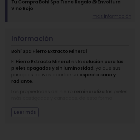
Tu Compra Bohí Spa Tiene Regalo 🎁 Envoltura
Vino Rojo
más información
Información
Bohí Spa Hierro Extracto Mineral
El
Hierro Extracto Mineral
es la
solución para las
pieles apagadas y sin luminosidad,
ya que sus
principios activos aportan un
aspecto sano y
radiante
.
Las propiedades del hierro
remineraliza
las pieles
más castigadas y cansadas, de esta forma
revitaliza y oxigena
el cutis,
cierra los poros
,
equilibra sus funciones celulares
y reduce los
Leer más
signos del
cansancio en el rostro
.
Tratamiento de
pieles secas y con síntomas de
fotoenvejecimiento
. La luminosidad y suavidad