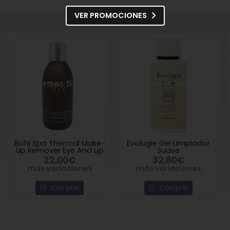
VER PROMOCIONES
Bohi Spa Thermal Make-
Evolugie Gel Limpiador
Up Remover Eye And Lip
Suave
22,00€
32,80€
más variaciones
más variaciones
Comprar
Comprar