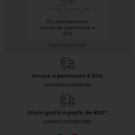
5% descuento en
7% 
nja
compras superiores a
compra
ante
20€
más información
Envíos a península 4,50€
consulta condiciones
Envío gratis a partir de
40
€
*
consulta condiciones