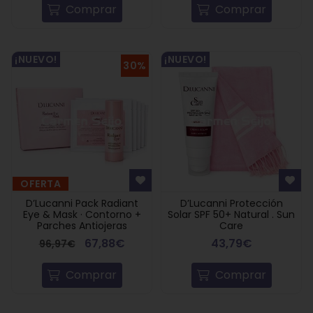
Comprar
Comprar
¡NUEVO!
¡NUEVO!
30%
OFERTA
D’Lucanni Pack Radiant
D’Lucanni Protección
Eye & Mask · Contorno +
Solar SPF 50+ Natural . Sun
Parches Antiojeras
Care
67,88€
43,79€
96,97€
Comprar
Comprar