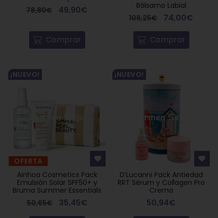
Bálsamo Labial
49,90€
78,80€
74,00€
108,25€
Comprar
Comprar
¡NUEVO!
¡NUEVO!
OFERTA
Ainhoa Cosmetics Pack
D’Lucanni Pack Antiedad
Emulsión Solar SPF50+ y
RRT Sérum y Collagen Pro
Bruma Summer Essentials
Crema
35,45€
50,94€
50,65€