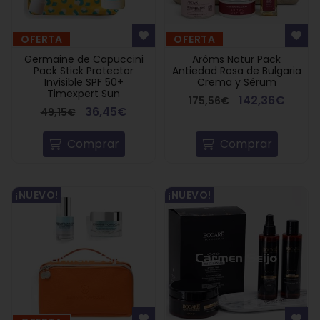
OFERTA
OFERTA
Germaine de Capuccini
Arôms Natur Pack
Pack Stick Protector
Antiedad Rosa de Bulgaria
Invisible SPF 50+
Crema y Sérum
Timexpert Sun
142,36€
175,56€
36,45€
49,15€
Comprar
Comprar
¡NUEVO!
¡NUEVO!