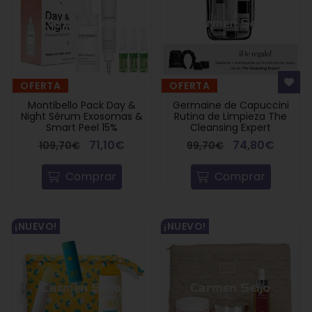
OFERTA
OFERTA
Montibello Pack Day &
Germaine de Capuccini
Night Sérum Exosomas &
Rutina de Limpieza The
Smart Peel 15%
Cleansing Expert
71,10€
74,80€
109,70€
99,70€
Comprar
Comprar
¡NUEVO!
¡NUEVO!