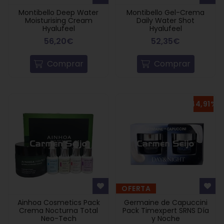
Montibello Deep Water
Montibello Gel-Crema
Moisturising Cream
Daily Water Shot
Hyalufeel
Hyalufeel
56,20€
52,35€
Comprar
Comprar
44,91%
OFERTA
Ainhoa Cosmetics Pack
Germaine de Capuccini
Crema Nocturna Total
Pack Timexpert SRNS Día
Neo-Tech
y Noche