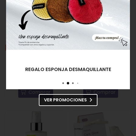
OFERTA
OFERTA
Ainhoa Cosmetics Pack
NEOXOMA Rutina
Emulsión Hi-Luronic y
Completa Longevity
Emulsión Solar SPF 50
System: Limpiador, Sérum,
REGALO ESPONJA DESMAQUILLANTE
Contorno y Crema
49,00€
71,85€
139,00€
174,60€
Comprar
Comprar
VER PROMOCIONES