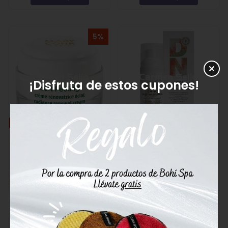
5%
¡Disfruta de estos cupones!
OFERTA
Mary Cohr Soft Peeling
De Noyle's Crema
Crema Renovadora
Multivitamínica
78,85€
50,30€
83,00€
Comprar
Comprar