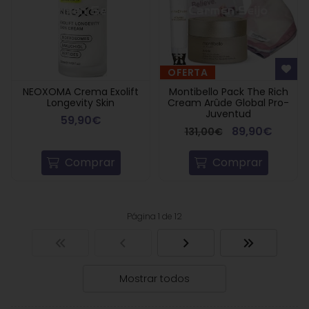
OFERTA
NEOXOMA Crema Exolift
Montibello Pack The Rich
Longevity Skin
Cream Arûde Global Pro-
Juventud
59,90€
89,90€
131,00€
Comprar
Comprar
Página 1 de 12
Mostrar todos