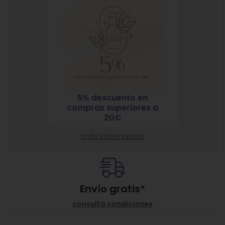
o en
7% descuento en
10% 
iores a
compras superiores a
compra
120€
más información
Envío gratis*
consulta condiciones