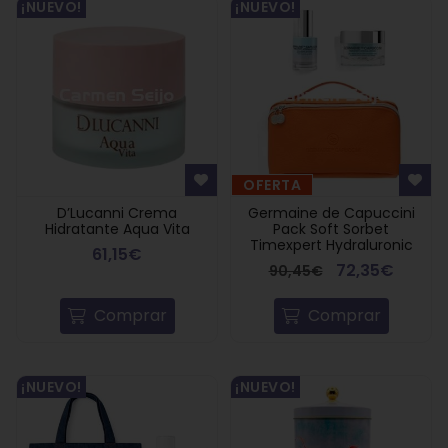
¡NUEVO!
¡NUEVO!
OFERTA
D’Lucanni Crema
Germaine de Capuccini
Hidratante Aqua Vita
Pack Soft Sorbet
Timexpert Hydraluronic
61,15€
72,35€
90,45€
Comprar
Comprar
¡NUEVO!
¡NUEVO!