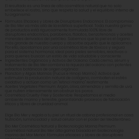
El resultado es una línea de alta cosmética natural que no solo
embellece el rostro, sino que respeta la salud y el equilibrio interno de
tu organismo.
Fórmulas Eficaces y Libres de Disruptores Endocrinos: El compromiso
de Bio Mer va más allá de la estética superficial. Toda nuestra gama
de productos está rigurosamente formulada 100% libre de
disruptores endocrinos, parabenos, ftalatos, benzofenonas y aceites
minerales derivados del petróleo. Sabemos que la piel es el órgano
más grande de nuestro cuerpo y absorbe aquello que le aplicamos.
Por ello, apostamos por una cosmética libre de tóxicos y segura
para el sistema hormonal, ideal para pieles sensibles, reactivas o
para quienes buscan un estilo de vida saludable y consciente.
Ingredientes Orgánicos y Activos del Océano: Cada crema, sérum y
tratamiento de Bio Mer combina la riqueza del océano con potentes
extractos botánicos de origen orgánico:
Plancton y Algas Marinas (Fucus e Hinojo Marino): Activos que
estimulan la producción natural de colágeno, combaten el estrés
oxidativo y actúan como un "retinol marino" reafirmante.
Aceites Vegetales Premium: Argán, oliva, almendras y semilla de uva
que nutren intensamente sin obstruir los poros.
Cosmética Cruelty-Free y Sostenible: Respetamos el medio
ambiente marino y terrestre, garantizando procesos de fabricación
éticos y libres de crueldad animal.
Elige Bio Mer y regala a tu piel un ritual de cabina profesional en casa.
Nutrición, luminosidad y salud celular con el poder del Mediterráneo.
Bio Mer Cosmética Natural y Biotecnología Marina Premium.
Cosmética natural Bio Mer: alta gama basada en biotecnología
marina del Mar Menor. Fórmulas eficaces y libres de disruptores