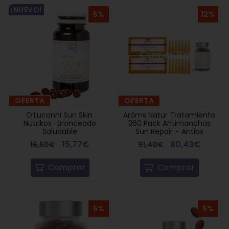
¡NUEVO!
5%
12%
OFERTA
OFERTA
D’Lucanni Sun Skin
Arôms Natur Tratamiento
Nutrikos · Bronceado
360 Pack Antimanchas
Saludable
Sun Repair + Antiox
15,77€
80,43€
16,60€
91,40€
Comprar
Comprar
5%
5%