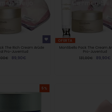
OFERTA
ack The Rich Cream Arûde
Montibello Pack The Cream Ar
al Pro-Juventud
Pro-Juventud
89,90€
89,90€
1,00€
131,00€
en
10% descuento en
5%
Montibello t
res a
compras superiores a
una Vela Pe
299€