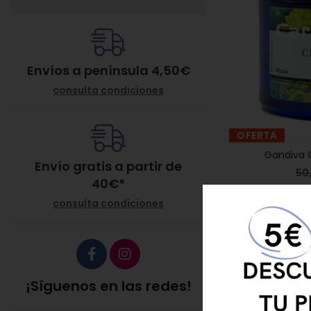
Envíos a península 4,50€
consulta condiciones
OFERTA
Gandiva C
Envío gratis a partir de
50
40
€
*
consulta condiciones
¡Síguenos en las redes!
CONSIGUE 5 € DE