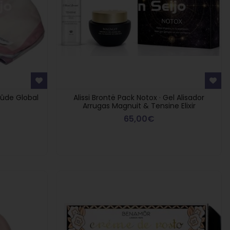
ûde Global
Alissi Brontë Pack Notox · Gel Alisador
Arrugas Magnuit & Tensine Elixir
65,00€
Regalo Compras
e regala
Regalo p
Superiores a 90€
rfumada
S
Montibello