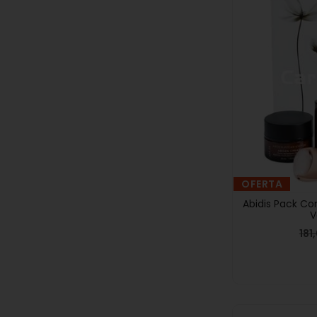
OFERTA
Abidis Pack C
V
181