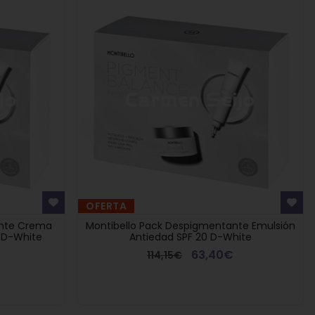
OFERTA
ante Crema
Montibello Pack Despigmentante Emulsión
0 D-White
Antiedad SPF 20 D-White
63,40€
114,15€