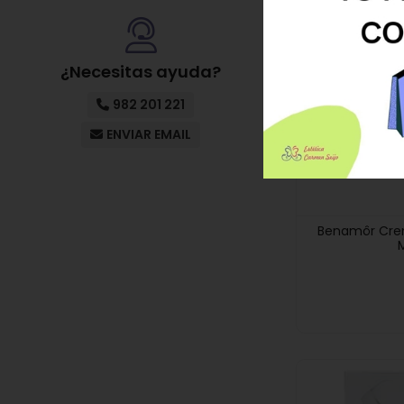
UENTO EN TU PRIMERA
COMPRA
¿Necesitas ayuda?
982 201 221
ENVIAR EMAIL
Benamôr Crem