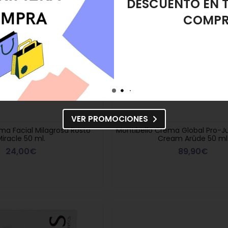
DESMAQUIL
VER PROMOCIONES
a Facial Milagrosa Rosto
Montibello Crema Global Pro-
Miracle 50 ml.
Cream Arûde 50 ml
24,00€
89,90€