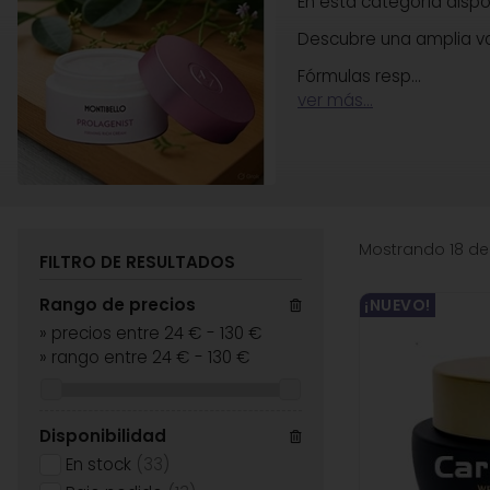
En esta categoría disp
Descubre una amplia var
Fórmulas resp
...
ver más...
Mostrando 18 de
FILTRO DE RESULTADOS
Rango de precios
¡NUEVO!
»
precios entre 24 €
-
130 €
»
rango entre
24
€
-
130
€
Disponibilidad
En stock
(33)