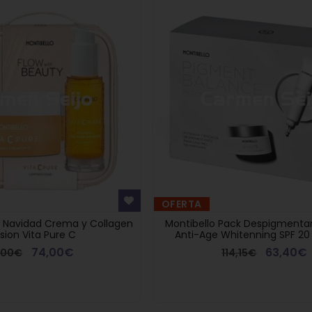
OFERTA
k Navidad Crema y Collagen
Montibello Pack Despigment
usion Vita Pure C
Anti-Age Whitenning SPF 2
74,00€
63,40€
0,00€
114,15€