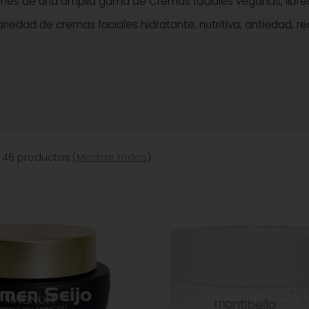
ones de una amplia gama de Cremas faciales veganas, libres
iedad de cremas faciales hidratante, nutritiva, antiedad, rea
 46 productos
(
Mostrar todos
)