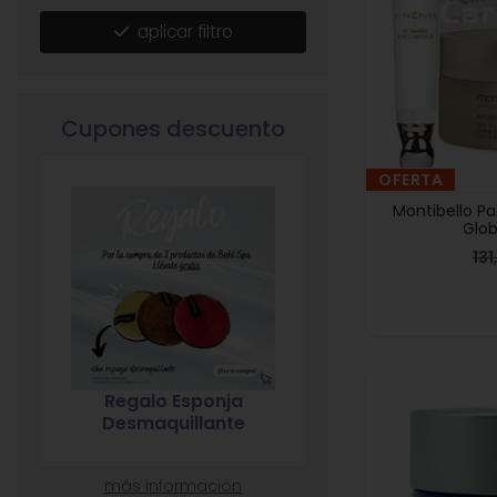
aplicar filtro
Cupones descuento
OFERTA
Montibello P
Glob
13
5% descuento en
7% descuento 
compras superiores a
compras superio
20€
120€
más información