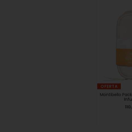
OFERTA
Montibello Pac
Inf
11