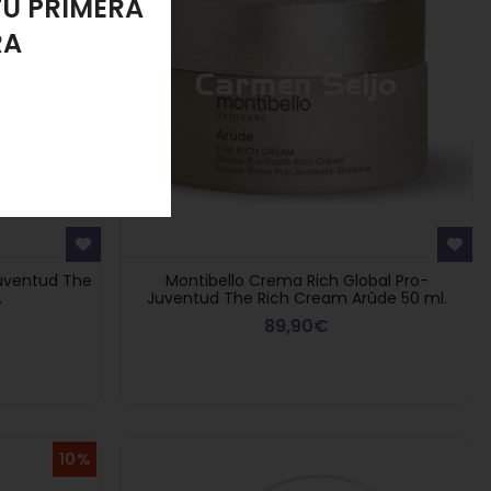
LANTE
Juventud The
Montibello Crema Rich Global Pro-
.
Juventud The Rich Cream Arûde 50 ml.
89,90€
10%