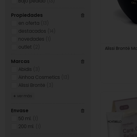
Bajo pedido
(13)
Propiedades
en oferta
(13)
destacados
(14)
novedades
(1)
outlet
(2)
Alissi Brontë M
Marcas
Abidis
(3)
Ainhoa Cosmetics
(13)
Alissi Brontë
(3)
ver más
Envase
50 ml.
(1)
200 ml.
(1)