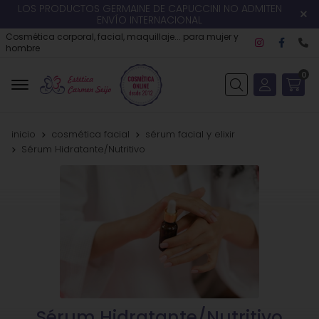
LOS PRODUCTOS GERMAINE DE CAPUCCINI NO ADMITEN
ENVÍO INTERNACIONAL
Cosmética corporal, facial, maquillaje... para mujer y
hombre
0
Buscar
inicio
cosmética facial
sérum facial y elixir
Sérum Hidratante/Nutritivo
Sérum Hidratante/Nutritivo