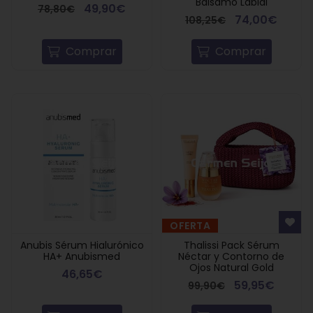
Bálsamo Labial
49,90€
78,80€
74,00€
108,25€
Comprar
Comprar
OFERTA
Anubis Sérum Hialurónico
Thalissi Pack Sérum
HA+ Anubismed
Néctar y Contorno de
Ojos Natural Gold
46,65€
59,95€
99,90€