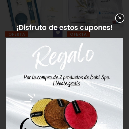
¡Disfruta de estos cupones!
OFERTA
OFERTA
Utsukusy Set C-Retinal
Ainhoa Cosmetics Pack
Antiedad Crema, Sérum y
Crema Biome Care
Crema Limpiadora Bijin
Antipolución y Sérum Hi-
Luronic
130,00€
185,71€
49,90€
91,00€
Comprar
Comprar
12%