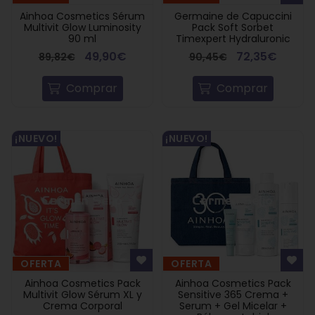
Ainhoa Cosmetics Sérum
Germaine de Capuccini
Multivit Glow Luminosity
Pack Soft Sorbet
90 ml
Timexpert Hydraluronic
49,90€
72,35€
89,82€
90,45€
Comprar
Comprar
¡NUEVO!
¡NUEVO!
OFERTA
OFERTA
Ainhoa Cosmetics Pack
Ainhoa Cosmetics Pack
Multivit Glow Sérum XL y
Sensitive 365 Crema +
Crema Corporal
Serum + Gel Micelar +