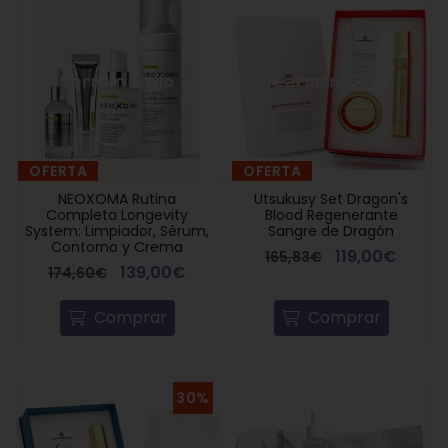
OFERTA
OFERTA
NEOXOMA Rutina
Utsukusy Set Dragon's
Completa Longevity
Blood Regenerante
System: Limpiador, Sérum,
Sangre de Dragón
Contorno y Crema
119,00€
165,83€
139,00€
174,60€
Comprar
Comprar
30%