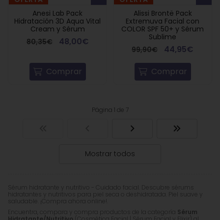
Anesi Lab Pack
Alissi Brontë Pack
Hidratación 3D Aqua Vital
Extremuva Facial con
Cream y Sérum
COLOR SPF 50+ y Sérum
Sublime
48,00€
80,35€
44,95€
99,90€
Comprar
Comprar
Página 1 de 7
Mostrar todos
Sérum hidratante y nutritivo - Cuidado facial. Descubre sérums
hidratantes y nutritivos para piel seca o deshidratada. Piel suave y
saludable. ¡Compra ahora online!.
Encuentra, compara y compra productos de la categoría
Sérum
Hidratante/Nutritivo
(Cosmética Facial | Sérum Facial y Elixir) al