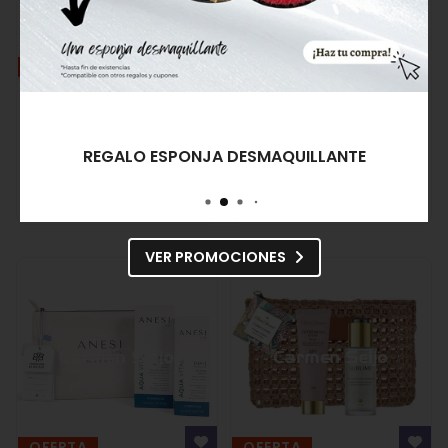
OFERTA
OFERTA
Arôms Natur Tratamiento
Anesi Lab Pack Antiedad
360 Pack Antimanchas
Crema día y Sérum
Sun Repair + Antiox
Epigenesse
80,43€
75,00€
91,40€
136,50€
REGALO ESPONJA DESMAQUILLANTE
Comprar
Comprar
VER PROMOCIONES
OFERTA
OFERTA