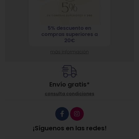
5% descuento en
7% 
nja
compras superiores a
compra
ante
20€
más información
Envío gratis*
consulta condiciones
¡Síguenos en las redes!