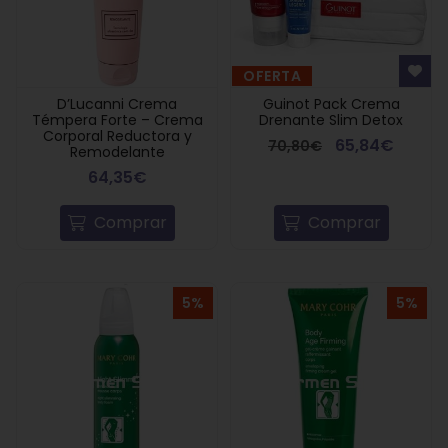
OFERTA
D’Lucanni Crema
Guinot Pack Crema
Témpera Forte – Crema
Drenante Slim Detox
Corporal Reductora y
65,84€
70,80€
Remodelante
64,35€
Comprar
Comprar
5%
5%