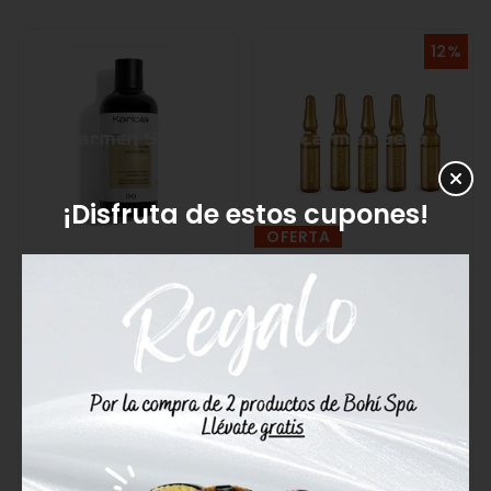
12%
¡Disfruta de estos cupones!
OFERTA
Karicia Aceite
Alissi Bronte Concentrado
Anticelulítico Pomelo
Reductor Body Sculpt
42,95€
39,60€
45,00€
Comprar
Comprar