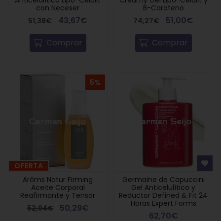
Anticelulítico Lipo-Celulit
Creamy Gel Lipo-Celulit y
con Neceser
B-Caroteno
43,67€
51,00€
51,38€
74,27€
Comprar
Comprar
5%
OFERTA
Arôms Natur Firming
Germaine de Capuccini
Aceite Corporal
Gel Anticelulítico y
Reafirmante y Tensor
Reductor Defined & Fit 24
Horas Expert Forms
50,29€
52,94€
62,70€