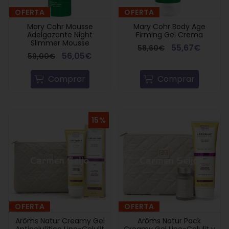
OFERTA
OFERTA
Mary Cohr Mousse
Mary Cohr Body Age
Adelgazante Night
Firming Gel Crema
Slimmer Mousse
55,67€
58,60€
56,05€
59,00€
Comprar
Comprar
15%
OFERTA
OFERTA
Arôms Natur Creamy Gel
Arôms Natur Pack