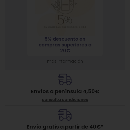
5% descuento en
7% 
nja
compras superiores a
compra
ante
20€
más información
Envíos a península 4,50€
consulta condiciones
Envío gratis a partir de
40
€
*