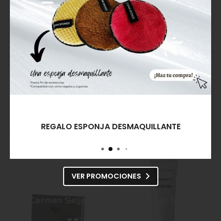
Isséimi Aceite Reductor
Isséimi Crema
Oil Lipolytic
Anticelulítica Sculpt
39,57€
46,84€
Comprar
Comprar
REGALO ESPONJA DESMAQUILLANTE
VER PROMOCIONES