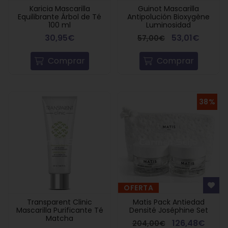
Karicia Mascarilla
Guinot Mascarilla
Equilibrante Árbol de Té
Antipolución Bioxygène
100 ml
Luminosidad
30,95€
53,01€
57,00€
Comprar
Comprar
38%
OFERTA
Transparent Clinic
Matis Pack Antiedad
Mascarilla Purificante Té
Densité Joséphine Set
Matcha
126,48€
204,00€