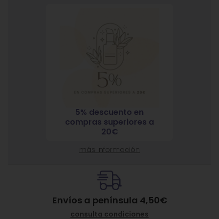
5% descuento en
7% 
nja
compras superiores a
compra
ante
20€
más información
Envíos a península 4,50€
consulta condiciones