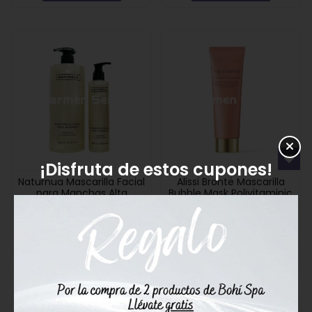
¡Disfruta de estos cupones!
Naturnua Mascarilla Facial
Alissi Brontë Mascarilla
para Manchas Alta
Bubble Mask Polivitaminic
Cosmética
42,00€
17,00€
Comprar
Comprar