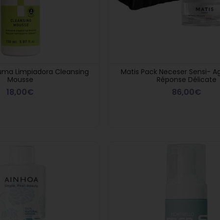
uma Limpiadora Cleansing
Matis Pack Neceser Sensi- 
Mousse
Réponse Délicate
18,00€
86,00€
en
10% descuento en
Montibello t
res a
compras superiores a
una Vela Pe
299€