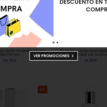
DESMAQUIL
cs Leche Limpiadora Suave
De Noyle's Leche Desmaquill
Skin Primers
Sensible Lait Azulen
VER PROMOCIONES
29,75€
31,25€
5%