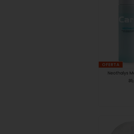
OFERTA
Neothalys M
31