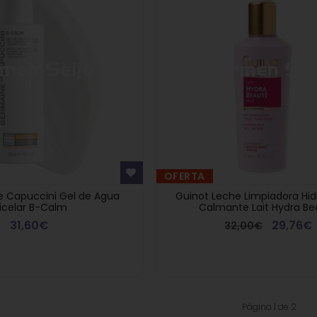
OFERTA
 Capuccini Gel de Agua
Guinot Leche Limpiadora Hid
icelar B-Calm
Calmante Lait Hydra B
31,60€
29,76€
32,00€
Página 1 de 2