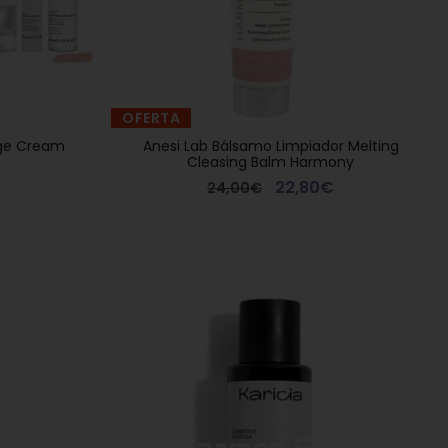
OFERTA
Age Cream
Anesi Lab Bálsamo Limpiador Melting
Cleasing Balm Harmony
22,80€
24,00€
Regalo Compras
e regala
Regalo p
Superiores a 90€
rfumada
S
Montibello