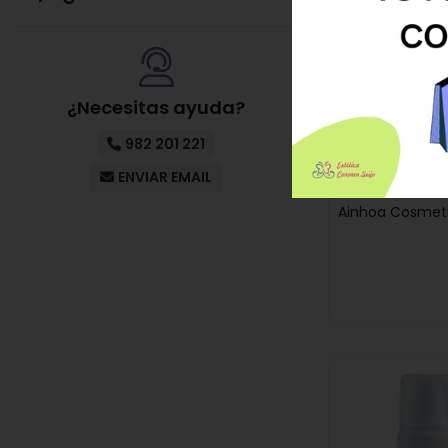
UENTO EN TU PRIMERA
COMPRA
¿Necesitas ayuda?
982 201 221
ENVIAR EMAIL
Ainhoa Cosmeti