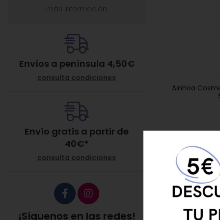
más información
Envíos a península 4,50€
consulta condiciones
Ainhoa Cosmet
Envío gratis a partir de
40
€
*
consulta condiciones
CONSIGUE 5 € DE
¡Síguenos en las redes!