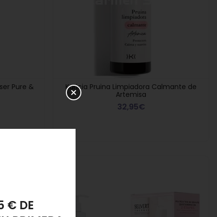
ser Pure &
Karicia Pruina Limpiadora Calmante de
Artemisa
32,95€
PONJA