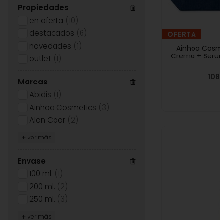
Propiedades
en oferta
(10)
destacados
(6)
OFERTA
novedades
(1)
Ainhoa Cosm
Crema + Serum
outlet
(1)
10
Marcas
Abidis
(1)
Ainhoa Cosmetics
(3)
Alan Coar
(2)
ver más
Envase
100 ml.
(1)
200 ml.
(2)
250 ml.
(3)
ver más