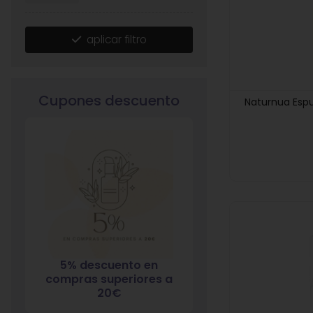
aplicar filtro
Cupones descuento
Naturnua Esp
5% descuento en
7% descuento 
compras superiores a
compras superio
20€
120€