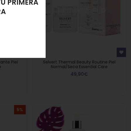
LANTE
ante Piel
Selvert Thermal Beauty Routine Piel
e
Normal/Seca Essential Care
49,90€
5%