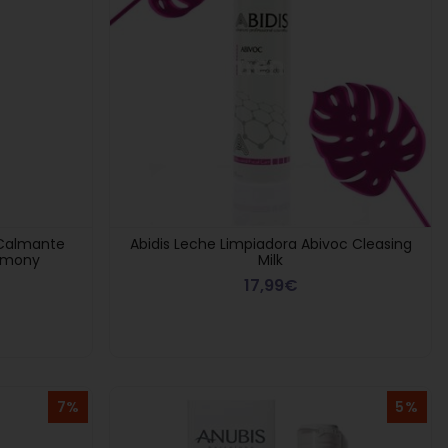
 Calmante
Abidis Leche Limpiadora Abivoc Cleasing
armony
Milk
17,99€
7%
5%