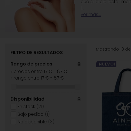
que si la piel está l
l
...
ver más...
Mostrando 18 de
FILTRO DE RESULTADOS
Rango de precios
¡NUEVO!
»
precios entre 17 €
-
87 €
»
rango entre
17
€
-
87
€
Disponibilidad
En stock
(21)
Bajo pedido
(1)
No disponible
(3)