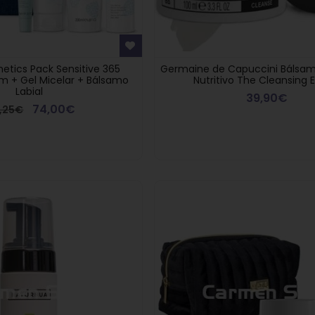
etics Pack Sensitive 365
Germaine de Capuccini Bálsam
 + Gel Micelar + Bálsamo
Nutritivo The Cleansing 
Labial
39,90€
74,00€
8,25€