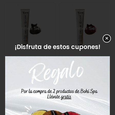
¡Disfruta de estos cupones!
Tahe Coloración Capilar
Tahe Coloración Capilar
Permanente Nº 6.52 Rubio
Permanente Nº 6.64 Rubio
Oscuro Caoba Perla
Oscuro Rojo Acobrado
Organic Care
Organic Care
17,30€
17,30€
Comprar
Comprar