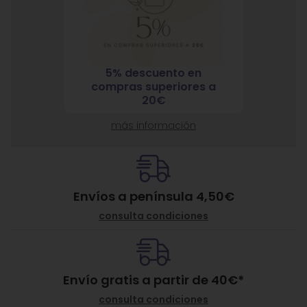
5% descuento en
7% 
nja
compras superiores a
compra
ante
20€
más información
Envíos a península 4,50€
consulta condiciones
Envío gratis a partir de
40
€
*
consulta condiciones