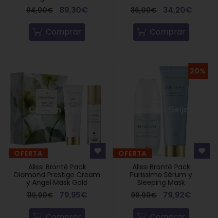
89,30€
34,20€
94,00€
36,00€
Comprar
Comprar
20%
OFERTA
OFERTA
Alissi Brontë Pack
Alissi Brontë Pack
Diamond Prestige Cream
Purissimo Sérum y
y Angel Mask Gold
Sleeping Mask
79,95€
79,92€
119,90€
99,90€
Comprar
Comprar