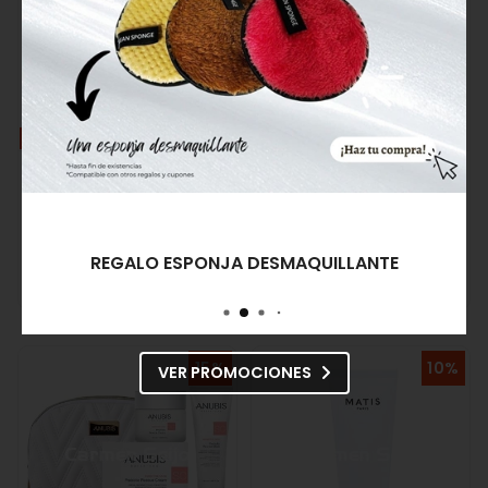
OFERTA
Matis Mascarilla
BIO MER Mascarilla Facial
Purificante Perfect Peel
Revitalizante Sireia
Mask Réponse Pureté
36,95€
32,40€
36,00€
REGALO ESPONJA DESMAQUILLANTE
Comprar
Comprar
15%
10%
VER PROMOCIONES