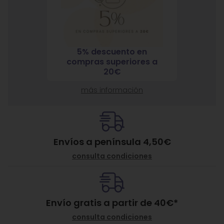
5% descuento en
7% 
nja
compras superiores a
compra
ante
20€
más información
Envíos a península 4,50€
consulta condiciones
Envío gratis a partir de
40
€
*
consulta condiciones