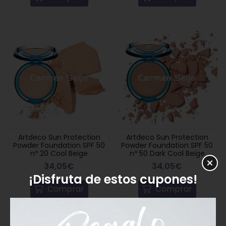
Artdeco Sun Protection
Artdeco Sun Protection
Powder Foundation SPF 50
Powder Foundation SPF 50
nº 20 Cool Beige
nº 50 Dark Cool Beige
34,05€
34,05€
¡Disfruta de estos cupones!
Comprar
Comprar