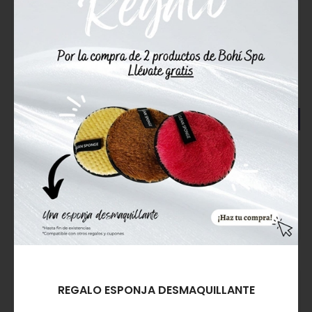
OFERTA
Montibello Urban Expert
Alissi Brontë Pack
Protect COLOR SPF 50+
Extremuva Facial con
Sun Age
COLOR SPF 50+ y Sérum
Sublime
38,60€
44,95€
99,90€
Comprar
Comprar
REGALO ESPONJA DESMAQUILLANTE