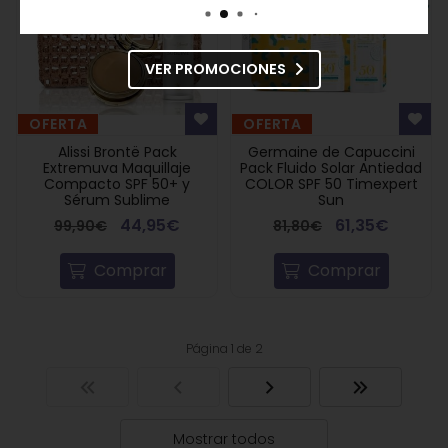
VER PROMOCIONES
OFERTA
OFERTA
Alissi Brontë Pack
Germaine de Capuccini
Extremuva Maquillaje
Pack Fluido Solar Antiedad
Compacto SPF 50+ y
COLOR SPF 50 Timexpert
Sérum Sublime
Sun
44,95€
61,35€
99,90€
81,80€
Comprar
Comprar
Página 1 de 2
Mostrar todos