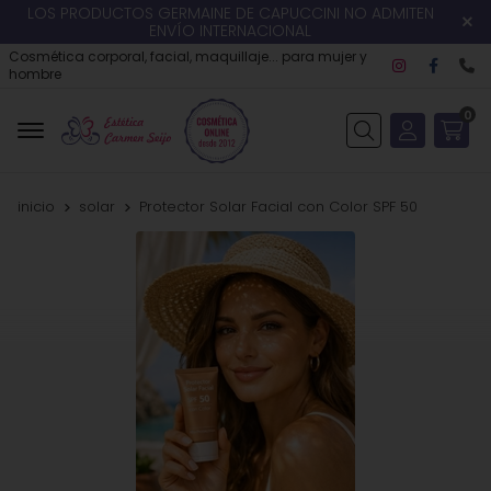
LOS PRODUCTOS GERMAINE DE CAPUCCINI NO ADMITEN
ENVÍO INTERNACIONAL
Cosmética corporal, facial, maquillaje... para mujer y
hombre
0
Buscar
inicio
solar
Protector Solar Facial con Color SPF 50