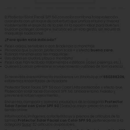
El Protector Solar Facial SPF 50 con color combina fotoprotección
avanzada con un toque de cobertura que unifica el tono y mejora
visiblemente el aspecto de la piel. Es la opción ideal para quienes
buscan proteger, corregir e iluminar en un solo gesto, sin recurrir al
maquillaje tradicional.
¿Para quién está indicado?
Pieles claras, sensibles o con tendencia a manchas.
Personas que buscan protección solar + y efecto
buena cara.
Rutinas minimalistas sin maquillaje.
Uso diario en ciudad, playa o montaña.
Pieles que han recibido tratamientos estéticos (láser, peelings, etc.).
Quienes buscan prevenir el envejecimiento cutáneo de forma eficaz.
Si necesitas asesoramiento escríbenos un WhatsApp al
650386306
,
estaremos encantadas de ayudarte
Protector Solar Facial SPF 50 con Color | Alta protección y efecto bue.
Protección solar facial con color SPF 50. Unifica el tono, hidrata y
previene el fotoenvejecimiento..
Encuentra, compara y compra productos de la categoría
Protector
Solar Facial con Color SPF 50
(Solar) al mejor precio en nuestra
tienda online.
Información, imágenes, características y precios de artículos de la
familia
Protector Solar Facial con Color SPF 50
, perteneciente a la
categoría
Solar
. 32 artículos disponibles.