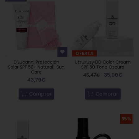
OFERTA
D’Lucanni Protección
Utsukusy DD Color Cream
Solar SPF 50+ Natural . Sun
SPF 50 Tono Oscuro
Care
35,00€
45,47€
43,79€
Comprar
Comprar
35%