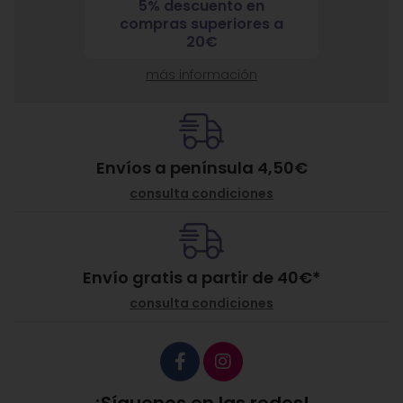
5% descuento en
7% 
nja
compras superiores a
compra
ante
20€
más información
Envíos a península 4,50€
consulta condiciones
Envío gratis a partir de
40
€
*
consulta condiciones