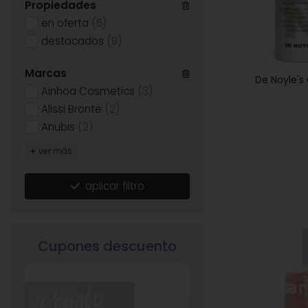
Propiedades
en oferta
(6)
destacados
(9)
Marcas
De Noyle's
Ainhoa Cosmetics
(3)
Alissi Brontë
(2)
Anubis
(2)
ver más
aplicar filtro
Cupones descuento