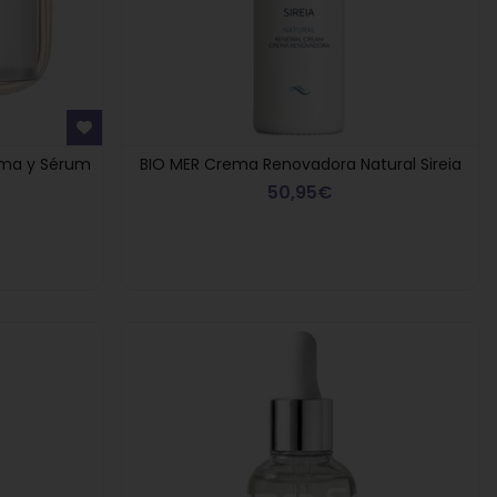
Regalo Compras
ema y Sérum
BIO MER Crema Renovadora Natural Sireia
e regala
Regalo p
Superiores a 90€
50,95€
rfumada
S
Montibello