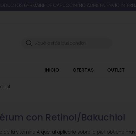
RODUCTOS GERMAINE DE CAPUCCINI NO ADMITEN ENVÍO INTER
Buscar
INICIO
OFERTAS
OUTLET
chiol
érum con Retinol/Bakuchiol
o de la vitamina A que, al aplicarlo sobre la piel, obtiene m