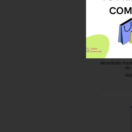
UENTO EN TU PRIMERA
COMPRA
OFERTA
Montibello Pac
de 
13