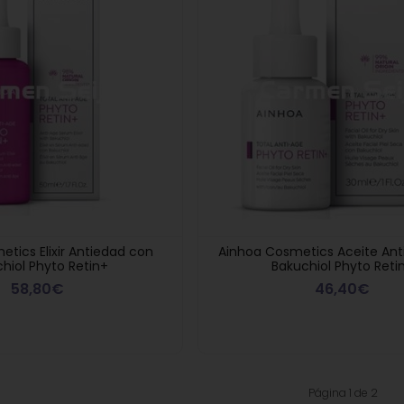
tics Elixir Antiedad con
Ainhoa Cosmetics Aceite An
hiol Phyto Retin+
Bakuchiol Phyto Reti
58,80€
46,40€
Página 1 de 2