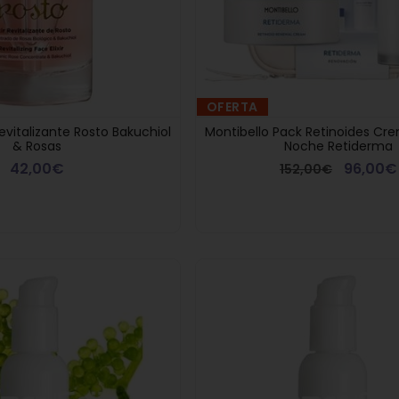
OFERTA
en
10% descuento en
Revitalizante Rosto Bakuchiol
Montibello Pack Retinoides Cr
Montibello t
& Rosas
Noche Retiderma
res a
compras superiores a
una Vela Pe
299€
42,00€
96,00€
152,00€