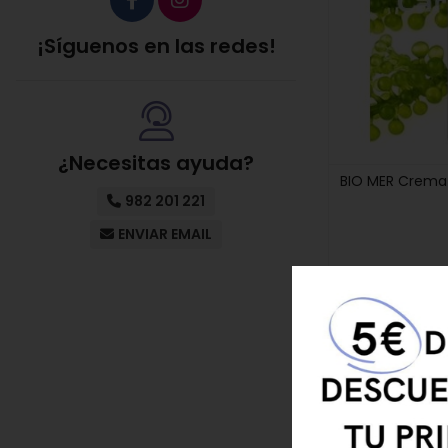
¡Síguenos en las redes!
¿Necesitas ayuda?
BIO MER Crema 
982 201 221
ENVIAR EMAIL
CONSIGUE 5 € DE