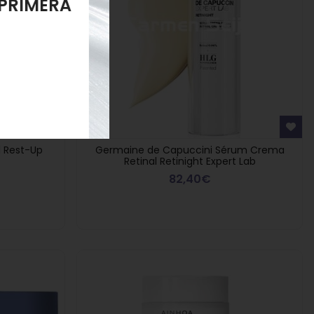
LANTE
l Rest-Up
Germaine de Capuccini Sérum Crema
Retinal Retinight Expert Lab
82,40€