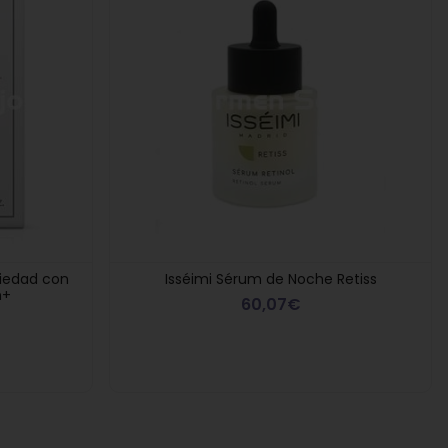
tiedad con
Isséimi Sérum de Noche Retiss
n+
60,07€