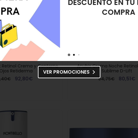
DESMAQUIL
OFERTA
k Retinol Crema y Contorno
Anubis Crema Noche Retino
Ojos Retiderma
Sublime D-Lift
VER PROMOCIONES
92,80€
80,51€
3,40€
84,75€