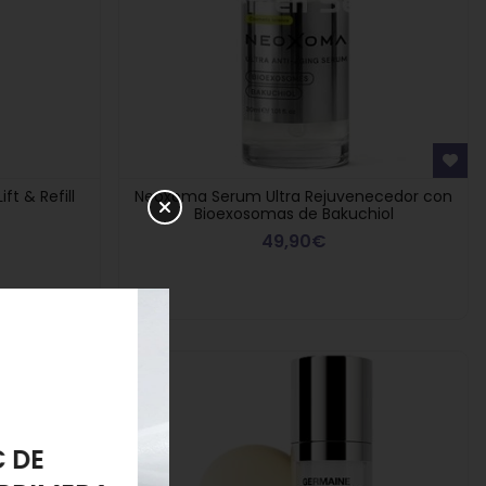
t & Refill
Neoxoma Serum Ultra Rejuvenecedor con
Bioexosomas de Bakuchiol
49,90€
5%
PONJA