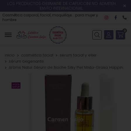
LOS PRODUCTOS GERMAINE DE CAPUCCINI NO ADMITEN
ENVÍO INTERNACIONAL
Cosmética corporal, facial, maquillaje... para mujer y
hombre
0
Buscar
inicio
cosmética facial
sérum facial y elixir
sérum oxigenante
Arôms Natur Sérum de Noche Silky Piel Mixta-Grasa Happiness Cosmetics