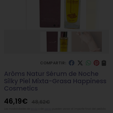
COMPARTIR:
Arôms Natur Sérum de Noche
Silky Piel Mixta-Grasa Happiness
Cosmetics
46,19
€
48,62
€
Las modalidades de
envío
y de
pago
pueden variar el importe final del pedido.