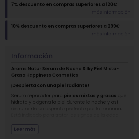
7% descuento en compras superiores a 120€
más información
10% descuento en compras superiores a 299€
más información
Información
Arôms Natur Sérum de Noche Silky Piel Mixta-
Grasa Happiness Cosmetics
¡Despierta con una piel radiante!
Sérum reparador para
pieles mixtas y grasas
que
hidrata y oxigena la piel durante la noche y así
disfrutar de un aspecto perfecto por la mañana.
Está indicado para tratar los signos de la edad
aumentando la producción natural de colágeno.
Regula la secreción sebácea, reduce la aparición
Leer más
de puntos negros y comedones. a su vez previene