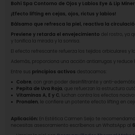
Bohí Spa Contorno de Ojos y Labios Eye & Lip Miner
¡Efecto lifting en cejas, ojos, rictus y labios!
Bálsamo que
refresca la piel, reactiva la circulac
Previene y retarda el envejecimiento
del rostro, ya 
y tonifica la mirada y la sonrisa.
El efecto refrescante refuerza los tejidos orbiculares y
Además, proporciona una acción antiarrugas y reduce l
Entre sus
principios activos
destacamos:
Cobre
, con gran poder desinfiltrante y anti-edemát
Pepita de Uva Roja
, que refuerzan la estructura cu
Vitaminas A, E y C
, luchan contra los efectos nociv
Pronalen
, le confiere un potente efecto lifting en ceja
Aplicación:
En Estética Carmen Seijo te recomendamos u
necesitas asesoramiento escríbenos un WhatsApp al