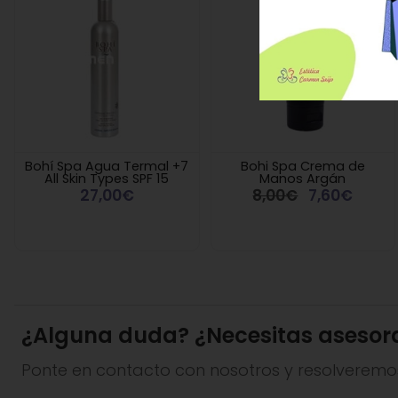
Bohí Spa Agua Termal +7
Bohi Spa Crema de
All Skin Types SPF 15
Manos Argán
27,00€
8,00€
7,60€
¿Alguna duda? ¿Necesitas asesor
Ponte en contacto con nosotros y resolveremo