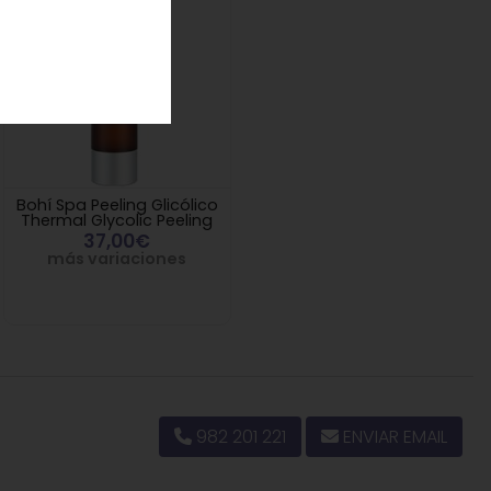
Bohí Spa Peeling Glicólico
Thermal Glycolic Peeling
37,00€
más variaciones
982 201 221
ENVIAR EMAIL