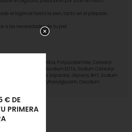
sobre un algodón, pasándolo por todo el rostro.
sde el lagrimal hasta la sien, tanto en el párpado
e a las necesidades de tu piel.
ic Acid Sorbitol, Cera Alba, Polyacrylamide, Cetearyl
h-7, Triethhanolamine, Disodium EDTA, Sodium Cetearyl
ilanol Hydroxyproline Asparate, Glyceryl, BHT, Sodium
 Caprylyl Glycol, Ethylhexylglycerin, Disodium
PONJA
LANTE