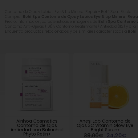
Contorno de Ojos y Labios Eye & Lip Mineral Repair - Bohí Spa. ¡Efecto lifti
Comprar
Bohí Spa Contorno de Ojos y Labios Eye & Lip Mineral Repa
Precio, información, características e imágenes de
Bohí Spa Contorno d
Contorno Anti-Ojeras
(101) y
Contorno Reafirmante/ Antiedad
(112) y a l
Encuentra productos relacionados y de similares características a
Bohí 
Ainhoa Cosmetics
Anesi Lab Contorno de
Contorno de Ojos
Ojos 3C Vitamin Glow Eye
Antiedad con Bakuchiol
Bright Serum
Phyto Retin+
38,00€
34,20€