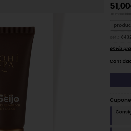
51,00
Las modalida
produc
Ref.:
843
envío gra
Cantida
Cupones
Consi