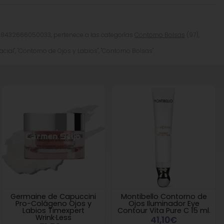
 8432666050033, pertenece a las categorías
Contorno Bolsas
(97),
cial", "Contorno de Ojos y Labios", "Contorno Bolsas".
Germaine de Capuccini
Montibello Contorno de
Pro-Colágeno Ojos y
Ojos Iluminador Eye
Labios Timexpert
Contour Vita Pure C 15 ml.
Wrink·Less
41,10€