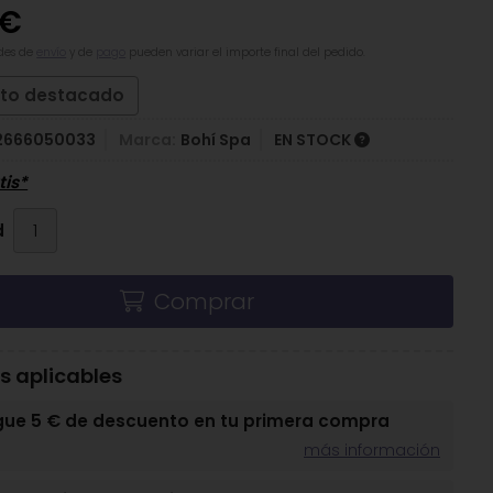
€
des de
envío
y de
pago
pueden variar el importe final del pedido.
to destacado
2666050033
Marca:
Bohí Spa
EN STOCK
tis*
d
Comprar
 aplicables
gue 5 € de descuento en tu primera compra
más información