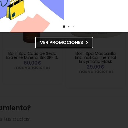
VER PROMOCIONES
Bohí Spa Cutis de Seda
Bohí Spa Mascarilla
Extreme Mineral Silk SPF 15
Enzimática Thermal
Enzymatic Mask
60,00€
29,00€
más variaciones
más variaciones
amiento?
s tus dudas.