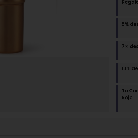
Regal
5% de
7% de
10% d
Tu Com
Rojo