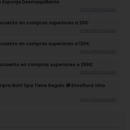
o Esponja Desmaquillante
más información
scuento en compras superiores a 20€
más información
scuento en compras superiores a 120€
más información
escuento en compras superiores a 299€
más información
pra Bohí Spa Tiene Regalo 🎁 Envoltura Vino
más información