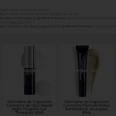
ng en cejas, ojos, rictus y labios!
ir
por
51,00
€
. Producto en stock, recogida en tienda.
e Ojos y Labios Eye & Lip Mineral Repair
referencia 8432666050033, EAN
a marca
Bohí Spa
(57).
Spa Contorno de Ojos y Labios Eye & Lip Mineral Repair
en "Cosmética Fa
Germaine de Capuccini
Germaine de Capuccini
Contorno de Ojos Repair
Contorno Fórmula Detox
Night Progress Eye
Iluminadora Timexpert
Timexpert SRNS
SRNS