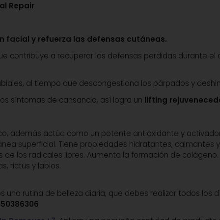
al Repair
ión facial y refuerza las defensas cutáneas.
que contribuye a recuperar las defensas perdidas durante el 
 labiales, al tiempo que descongestiona los párpados y deshin
os síntomas de cansancio, así logra un
lifting rejuveneced
ico, además actúa como un potente antioxidante y activador 
tánea superficial. Tiene propiedades hidratantes, calmantes y
os de los radicales libres. Aumenta la formación de colágeno.
s, rictus y labios.
na rutina de belleza diaria, que debes realizar todos los d
650386306