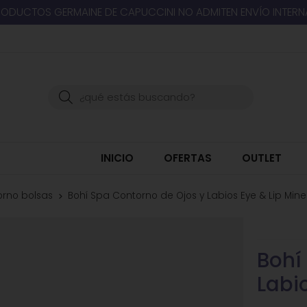
RODUCTOS GERMAINE DE CAPUCCINI NO ADMITEN ENVÍO INTER
Buscar
INICIO
OFERTAS
OUTLET
orno bolsas
Bohí Spa Contorno de Ojos y Labios Eye & Lip Mine
Bohí
Labi