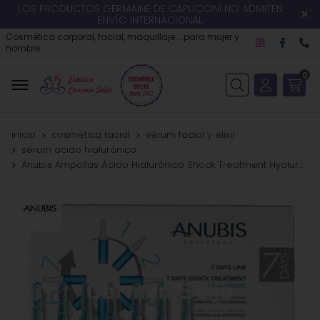
LOS PRODUCTOS GERMAINE DE CAPUCCINI NO ADMITEN
ENVÍO INTERNACIONAL
Cosmética corporal, facial, maquillaje... para mujer y
hombre
0
Buscar
inicio
cosmética facial
sérum facial y elixir
sérum acido hialurónico
Anubis Ampollas Ácido Hialurónico Shock Treatment Hyaluronic 7 Days Line