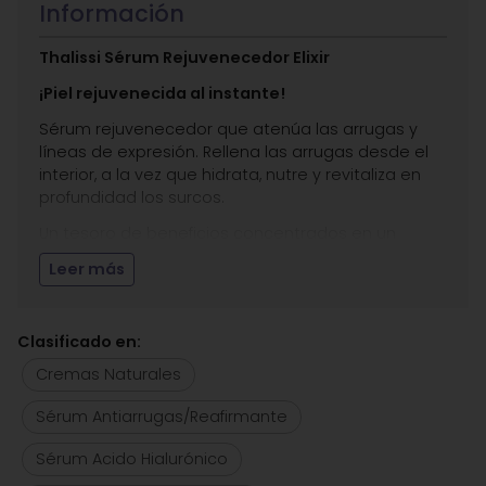
Información
Thalissi Sérum Rejuvenecedor Elixir
¡Piel rejuvenecida al instante!
Sérum rejuvenecedor que atenúa las arrugas y
líneas de expresión. Rellena las arrugas desde el
interior, a la vez que hidrata, nutre y revitaliza en
profundidad los surcos.
Un tesoro de beneficios concentrados en un
precioso aceite marino, especialmente formulado
Leer más
para las pieles maduras. La importancia de la
aplicación tópica de este sérum reside en la
protección y defensa de la piel contra las
Clasificado en:
agresiones externas que provocan el
envejecimiento prematuro. Regenera la piel,
Cremas Naturales
dejándola elástica y luminosa.
Sérum Antiarrugas/Reafirmante
Indicado para pieles secas y maduras.
Sérum Acido Hialurónico
Contiene ingredientes naturales vegetales puros,