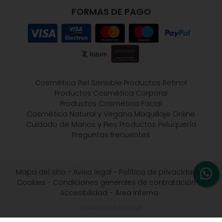
FORMAS DE PAGO
Cosmética Piel Sensible
Productos Retinol
Productos Cosmética Corporal
Productos Cosmética Facial
Cosmética Natural y Vegana
Maquillaje Online
Cuidado de Manos y Pies
Productos Peluquería
Preguntas frecuentes
Mapa del sitio
-
Aviso legal
-
Política de privacidad
-
Cookies
-
Condiciones generales de contratación
-
Accesibilidad
-
Área Interna
© PÁXINAS GALEGAS