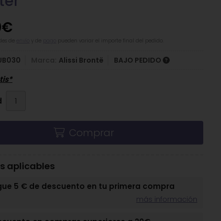
ter
0
€
des de
envío
y de
pago
pueden variar el importe final del pedido.
UB030
Marca:
Alissi Brontë
BAJO PEDIDO
tis*
d
Comprar
 aplicables
gue 5 € de descuento en tu primera compra
más información