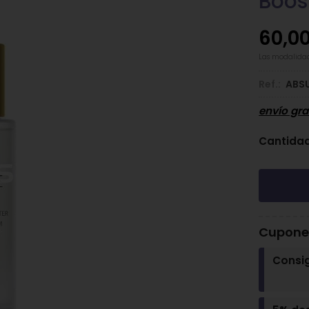
Boos
60,0
Las modalida
Ref.:
ABS
envío gra
Cantida
Cupones
Consi