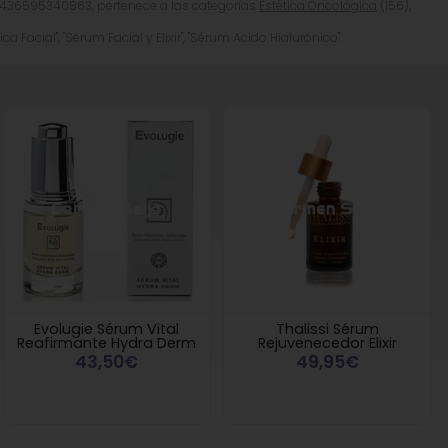
8436595340863, pertenece a las categorías
Estética Oncológica
(156),
a Facial", "Sérum Facial y Elixir", "Sérum Acido Hialurónico".
Evolugie Sérum Vital
Thalissi Sérum
Reafirmante Hydra Derm
Rejuvenecedor Elixir
43,50€
49,95€