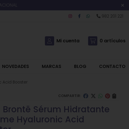
NACIONAL
982 201 221
Mi cuenta
0
artículos
NOVEDADES
MARCAS
BLOG
CONTACTO
c Acid Booster
COMPARTIR:
si Brontë Sérum Hidratante
ime Hyaluronic Acid