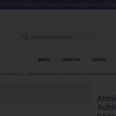
RODUCTOS GERMAINE DE CAPUCCINI NO ADMITEN ENVÍO INTER
Buscar
INICIO
OFERTAS
OUTLET
 hialurónico
Alissi Brontë Sérum Hidratante Sublime Hyaluroni
Alis
Subl