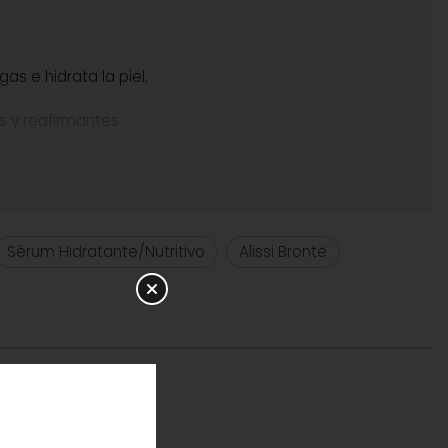
as e hidrata la piel.
 y reafirmantes.
OMG (Organismos modificados genéticamente),
iante pequeños toques desde el centro de la cara hacia
Sérum Hidratante/Nutritivo
Alissi Brontë
irar de la piel y frotar demasiado fuerte, deje que el
hylol Hexyllactone Crosspolymer, Aloe Barbadensis Leaf
prylyl Glycol, Retinyl Palmitate, Lecithin, Mica,
, Dehydroacetic Acid, Benzoic Acid, Sorbic Acid, Hydrolyzed
utylene Glycol, Ethylhexylglycerin, Sodium Chloride, CI
Hexyl Cinnamal*, Farnesol*. *Componentes naturales de