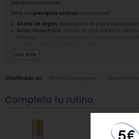
hidratantes naturales.
Entre sus
principios activos
destacamos:
Aceite de Argán
, desempeña un papel espectacular e
Ácido Hialurónico
, hidrata en profundidad y rellena 
Pullulan
, es un polisacárido natural producido por 
Aceite Esencial de Flor de Azahar,
que nutre e hidra
Leer más
Libre de:
Parafinas, Parabenos, Radiaciones, PEG, Acei
Aplicación
: Aplicar diariamente por la mañana y por 
Clasificado en:
Estética Oncológica
Cosmética V
el exterior por la cara, a modo de tecleo y finaliza colo
producto se absorba por sí solo una vez que lo haya alis
Presentación
: Envase de 30 ml.
Ingredientes
: Aqua\Water\Eau, Glycerin, Cetearyl Ison
Extract, Butyrospermum Parkii Butter, Potassium Cetyl Ph
Titanium Dioxide, Tocopheryl Acetate, Tilia Cordata Oil, G
Lupine Protein, Glycoproteins, Glyceryl Linolenate, Hydro
77480 (Gold Powder), Diamond Powder, Sodium Metabisulfi