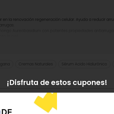
n la renovación regeneración celular. Ayuda a reducir arrug
arrugas.
el hongo Aureobasidium con potentes propiedades antiarrugas
ta la piel.
tes minerales, Conservantes liberadores de formol, PABA, 
la noche aplica 2 o 3 gotas sobre la yema de los dedos, med
egana
Cremas Naturales
Sérum Acido Hialurónico
cándote las manos en las mejillas con una leve presión. Evite t
ado. Utilizar solo o antes de su crema habitual.
¡Disfruta de estos cupones!
onanoate, Isopropyl Palmitate, Glyceryl Stearate, Hdi/Trimet
osphate, Urea, Benzyl Alcohol, Sodium Acrylates Copoly-mer, Ca
lyceryl Linoleate, Silica, Allantoin, Pearl Powder, Phytic Acid
lyzed Silk, Phenoxyethanol, Glutamic Acid, Threonine, Valine, B
te, Linalool*, Geraniol*, Citronellol*, Citral*, Limonene*, 