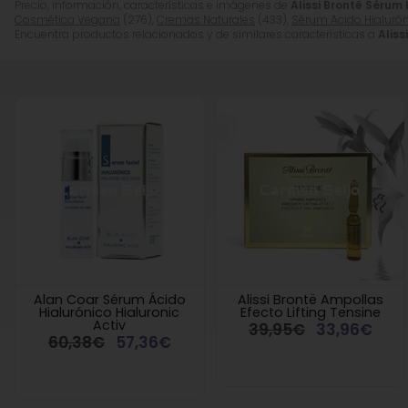
Precio, información, características e imágenes de
Alissi Brontë Sérum
Cosmética Vegana
(276),
Cremas Naturales
(433),
Sérum Acido Hialuró
Encuentra productos relacionados y de similares características a
Alis
Alan Coar Sérum Ácido
Alissi Brontë Ampollas
Hialurónico Hialuronic
Efecto Lifting Tensine
Activ
39,95€
33,96€
60,38€
57,36€