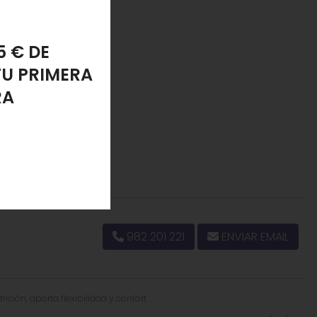
PONJA
LANTE
982 201 221
ENVIAR EMAIL
ción, aporta flexibilidad y confort