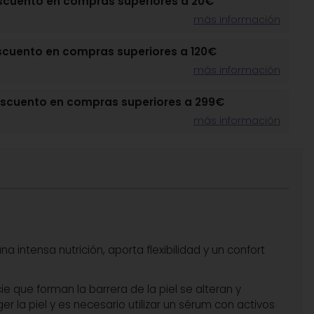
scuento en compras superiores a 20€
más información
scuento en compras superiores a 120€
más información
escuento en compras superiores a 299€
más información
a intensa nutrición, aporta flexibilidad y un confort
ie que forman la barrera de la piel se alteran y
 la piel y es necesario utilizar un sérum con activos