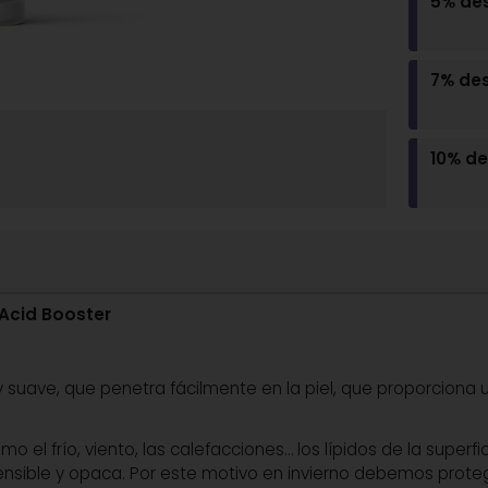
5% de
7% de
10% d
 Acid Booster
 y suave, que penetra fácilmente en la piel, que proporciona un
 el frío, viento, las calefacciones… los lípidos de la superfic
ensible y opaca. Por este motivo en invierno debemos proteger