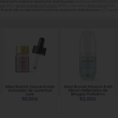
 Hidratante Sublime Hyaluronic Acid Booster
referencia ABSUB030, EAN 
nico
(115) y
Sérum Hidratante/Nutritivo
(169) y a la marca
Alissi Brontë
(106).
si Brontë Sérum Hidratante Sublime Hyaluronic Acid Booster
en "Cosmétic
Alissi Brontë Concentrado
Alissi Brontë Infusion 8 AH
Activador de Juventud
Sérum Rellenador de
Luxe
Arrugas Purissimo
50,00€
62,00€