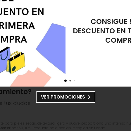
REGALO ES
DESMAQUIL
Alissi Brontë Sérum
Hidratante Sublime
Hyaluronic Acid Booster
60,00€
amiento?
VER PROMOCIONES
s tus dudas.
para pieles secas, de textura ligera y suave, proporciona una intensa nutri
ooster
por
60,00
€
. Producto bajo pedido, recogida en tienda.