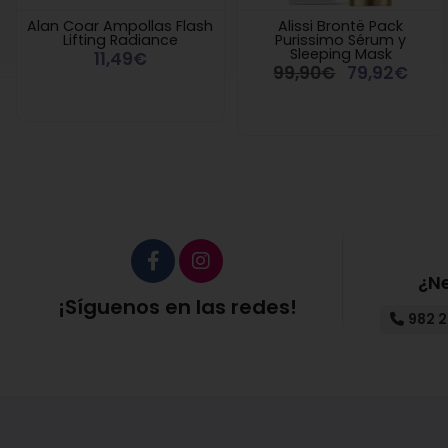
Alan Coar Ampollas Flash
Alissi Brontë Pack
Lifting Radiance
Purissimo Sérum y
Sleeping Mask
11,49€
99,90€
79,92€
¿N
¡Síguenos en las redes!
982 2