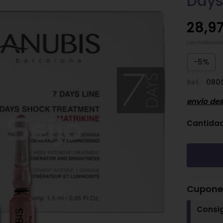
Days
28,9
Las modalida
-5%
Ref.:
080
envío de
Cantida
Cupones
Consi