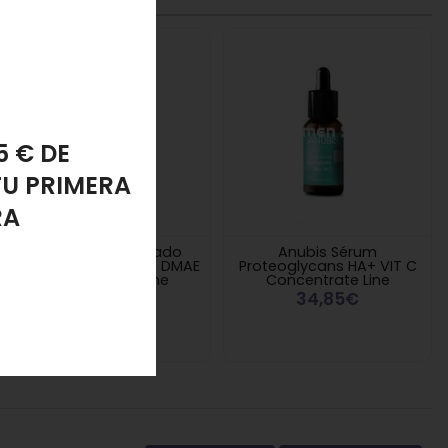
riz extracelular por estimulación de los fibroblastos. Es
cer los niveles de colágeno de pieles jóvenes y
PONJA
LANTE
os de 7 días, según necesidades específicas y tipo de
Anubis Concentrado
Anubis Sérum
ías, tanto por la mañana como por la noche. Si
Ferulic Vitamina C + DMAE
Proteoglycans HA+ VIT C
Concentrate Line
Concentrate Line
34,85€
34,85€
ducto masajeando con movimientos circulatorios,
 mediante digitales y ligeros tecleteos hasta su total