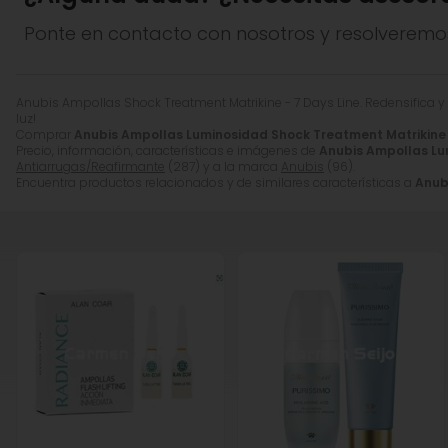
A continuación aplicar la
crema Anubis
que mejor se
Como último paso no te olvides de la
crema de pro
Ponte en contacto con nosotros y resolveremo
Presentación:
7 ampollas de 1,5 ml.
Anubis Ampollas Shock Treatment Matrikine - 7 Days Line. Redensifica y 
Advertencia
: Puede observarse variaciones de color d
luz!
Comprar
Anubis Ampollas Luminosidad Shock Treatment Matrikine 
Ingredientes
: Aqua (Water), Peg-8 Caprylic/Capric Gly
Precio, información, características e imágenes de
Anubis Ampollas Lu
Antiarrugas/Reafirmante
(287) y a la marca
Anubis
(96).
(Fragrance), Dehydroacetic Acid, Hydrolyzed Wheat Prote
Encuentra productos relacionados y de similares características a
Anub
Phenoxyethanol, Xanthan Gum, Lecithin, Hydroxycitronellal
Palmitoyl Tripeptide-1, Potassium Sorbate, Sodium Benz
Fórmula libre de disruptores endocrinos y parabenos.
*Los ingredientes son orientativos y pueden cambiar, y
envase de su producto para obtener la información má