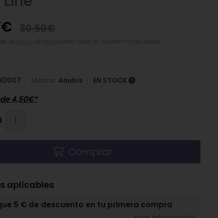
 Line
7
€
30,50
€
des de
envío
y de
pago
pueden variar el importe final del pedido.
90007
Marca:
Anubis
EN STOCK
sde
4,50
€
*
d
Comprar
 aplicables
gue 5 € de descuento en tu primera compra
más información