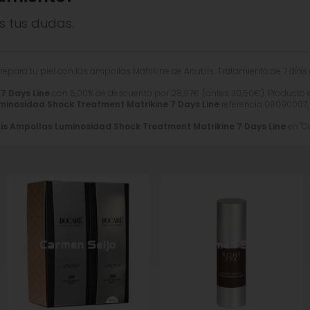
 adapta a las necesidades de tu piel.
tección solar
, todos los días del año, por la mañana, repiti
s tus dudas.
repara tu piel con las ampollas Matrikine de Anubis. Tratamiento de 7 días
ebido a sus componentes, sin afectar su calidad.
7 Days Line
con 5,00% de descuento por
28,97
€
(antes
30,50
€
). Producto 
cerides, Propanediol, Glycerin, Benzyl Alcohol, Butylene Gly
minosidad Shock Treatment Matrikine 7 Days Line
referencia 08090007,
in, Benzoic Acid, Hydrolyzed Soy Protein, Sorbic Acid, Carbo
is Ampollas Luminosidad Shock Treatment Matrikine 7 Days Line
en "Co
, Alpha-Isomethyl Ionone, Tripeptide-1, Hexyl Cinnamal, Citrone
oate, Palmitoyl Tetrapeptide-7.
a que trabajamos continuamente por mejorar nuestros producto
s actualizada.