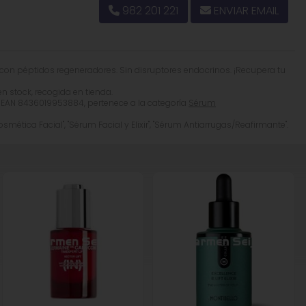
982 201 221
ENVIAR EMAIL
endo su aplicación varias veces a lo largo del día.
 con péptidos regeneradores. Sin disruptores endocrinos. ¡Recupera tu
en stock, recogida en tienda.
col, Pseudoalteromonas Ferment Extract, Parfum
 EAN 8436019953884, pertenece a la categoría
Sérum
mer, Sodium Lactate, Polysorbate 20, Caprylyl Glycol,
smética Facial", "Sérum Facial y Elixir", "Sérum Antiarrugas/Reafirmante".
llol, CI 14720, Triethanolamine, Tripeptide-10 Citrulline,
s. Por favor, consulte la lista de ingredientes en el