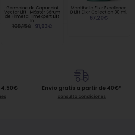
Germaine de Capuccini
Montibello Elixir Excellence
Vector Lift- Máster Sérum
B Lift Elixir Collection 30 ml.
de Firmeza Timexpert Lift
67,20€
In
108,15€
91,93€
 4,50€
Envío gratis a partir de
40
€
*
nes
consulta condiciones