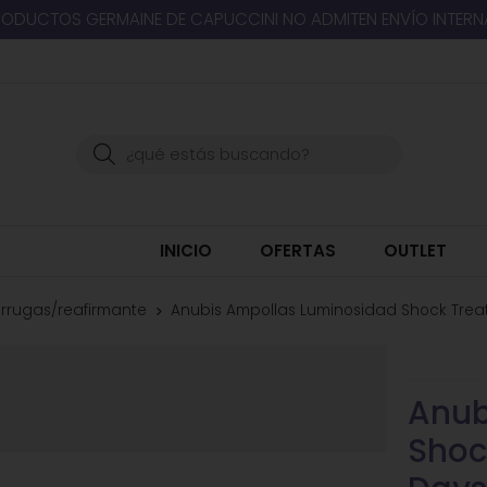
RODUCTOS GERMAINE DE CAPUCCINI NO ADMITEN ENVÍO INTER
Buscar
INICIO
OFERTAS
OUTLET
rrugas/reafirmante
Anubis Ampollas Luminosidad Shock Treat
Anub
Shoc