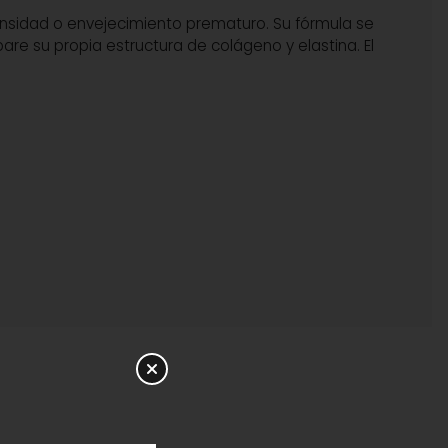
ensidad o envejecimiento prematuro. Su fórmula se
are su propia estructura de colágeno y elastina. El
 exposición prolongada al sol sin la protección
mo señales que despiertan a los fibroblastos para que
 enseña a tu piel a repararse por sí misma,