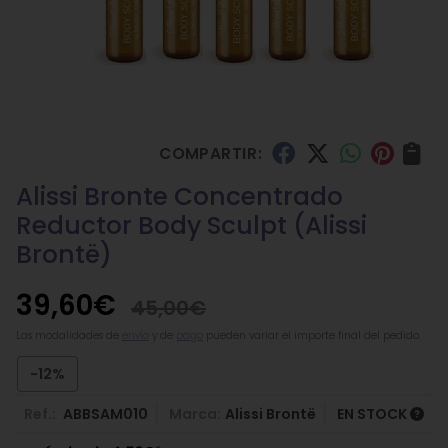
COMPARTIR:
Alissi Bronte Concentrado
Reductor Body Sculpt
(Alissi
Brontë)
39,60
€
45,00
€
Las modalidades de
envío
y de
pago
pueden variar el importe final del pedido.
-12%
Ref.:
ABBSAM010
Marca:
Alissi Brontë
EN STOCK