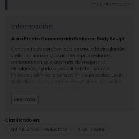
más información
Información
Alissi Bronte Concentrado Reductor Body Sculpt
Concentrado corporal que estimula la circulación
y eliminación de grasas. Tiene propiedades
antioxidantes que además de mejorar la
circulación, ayuda a reducir la retención de
líquidos y elimina la sensación de pesadez. Es un
gran diurético que activa el metabolismo de las
grasas y reduce los depósitos de estas.
Entre sus
principios activos
destacamos:
Leer más
Extracto de Fucus Vesiculosus
, que estimula la
circulación y eliminación de líquidos.
Clasificado en:
Extracto de limón
, con propiedades
antioxidantes, Mejora la circulación.
Anticelulítica / Reductora
Alissi Brontë
Extracto de Rusco
que ayuda a reducir la