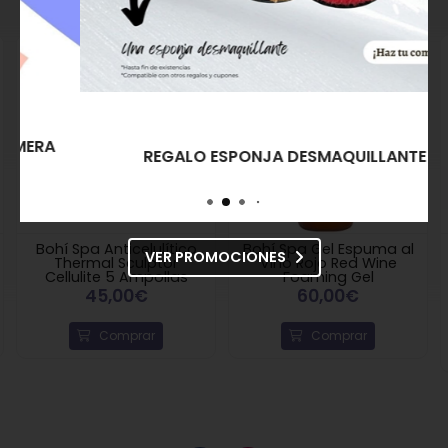
REGALO ESPONJA DESMAQUILLANTE
Bohí Spa Anticelulítico
Bohí Spa Gel Espuma al
VER PROMOCIONES
Thermal Sculptor
Vino Rojo Red Wine
Cellulite 5 Ampollas
Foaming Gel
45,00€
60,00€
Comprar
Comprar