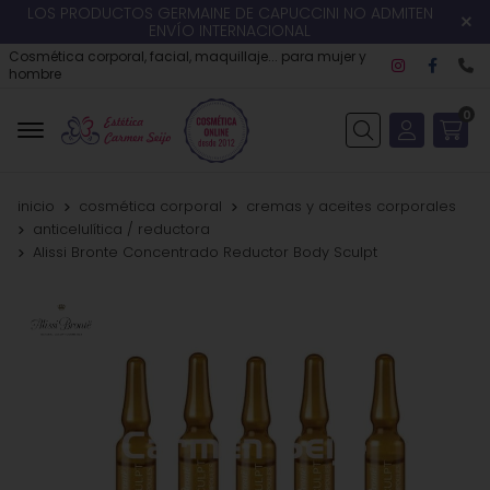
LOS PRODUCTOS GERMAINE DE CAPUCCINI NO ADMITEN
ENVÍO INTERNACIONAL
Cosmética corporal, facial, maquillaje... para mujer y
hombre
0
Buscar
inicio
cosmética corporal
cremas y aceites corporales
anticelulítica / reductora
Alissi Bronte Concentrado Reductor Body Sculpt