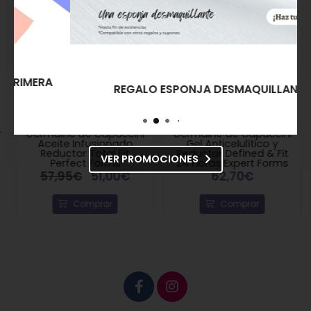
que los ingredientes son aptos para su uso
personal.
REGALO ESPONJA DESMAQUILLANTE
Germaine de Capuccini
Germaine de Capuccini
Aceite Infusionado
Gel Anticelulítico y
Reductor Total Fit
Reductor Defined & Fit
VER PROMOCIONES
Perfect Forms
24 Horas Expert Forms
57,95€
51,00€
62,70€
Comprar
Comprar