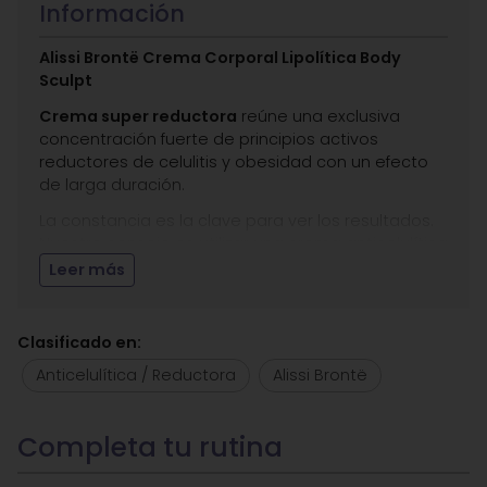
Información
Alissi Brontë Crema Corporal Lipolítica Body
Sculpt
Crema super reductora
reúne una exclusiva
concentración fuerte de principios activos
reductores de celulitis y obesidad con un efecto
de larga duración.
La constancia es la clave para ver los resultados.
Nuestro consejo es utilizar una crema anticelulítica
durante todo el año. Además, un buen aliado es el
Leer más
ejercicio, montar en bicicleta, caminar o correr no
solo fortalece tus músculos sino que te ayuda a
mejorar la firmeza y tersura de tu piel.
Clasificado en:
Para mejorar los resultados realiza masajes para
Anticelulítica / Reductora
Alissi Brontë
activar la circulación y utiliza un exfoliante corporal
una vez a tu semana.
Entre sus
principios activos
destacamos: