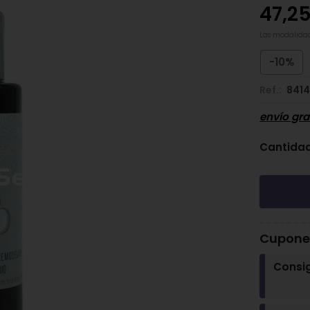
47,2
Las modalida
-10%
Ref.:
841
envío gra
Cantida
Cupones
Consi