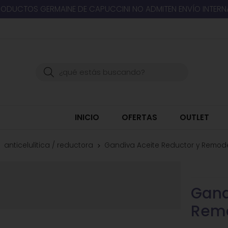
RODUCTOS GERMAINE DE CAPUCCINI NO ADMITEN ENVÍO INTER
Buscar
INICIO
OFERTAS
OUTLET
anticelulítica / reductora
Gandiva Aceite Reductor y Remode
Gand
Remo