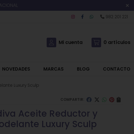
NACIONAL
982 201 221
Mi cuenta
0
artículos
NOVEDADES
MARCAS
BLOG
CONTACTO
lante Luxury Sculp
COMPARTIR:
iva Aceite Reductor y
delante Luxury Sculp