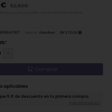
5
€
52,50
€
des de
envío
y de
pago
pueden variar el importe final del pedido.
4606547517
Marca:
Gandiva
EN STOCK
tis*
d
Comprar
 aplicables
gue 5 € de descuento en tu primera compra
más información