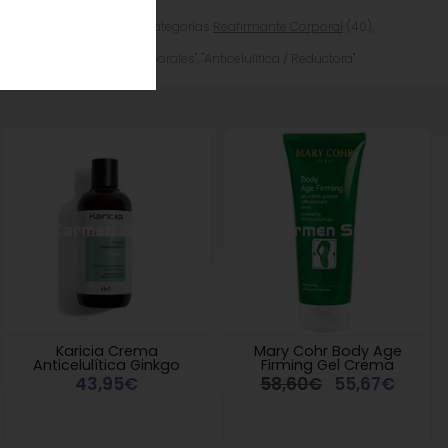
 y aplicar en todo el cuerpo con masajes ascendentes.
da en tienda.
6547517, pertenece a las categorías
Reafirmante Corporal
(40),
, "Cremas y Aceites Corporales", "Anticelulítica / Reductora".
Karicia Crema
Mary Cohr Body Age
Anticelulítica Ginkgo
Firming Gel Crema
43,95€
58,60€
55,67€