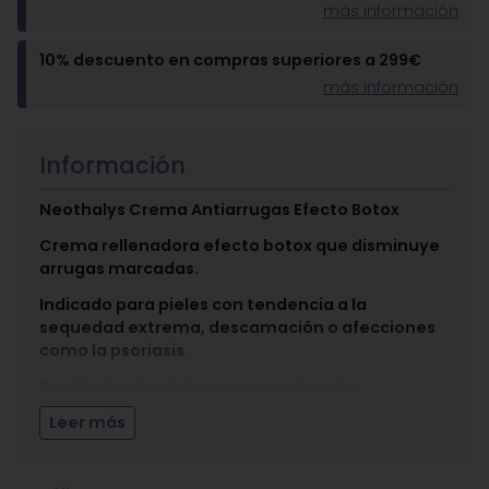
más información
10% descuento en compras superiores a 299€
más información
Información
Neothalys Crema Antiarrugas Efecto Botox
Crema rellenadora efecto botox que disminuye
arrugas marcadas.
Indicado para pieles con tendencia a la
sequedad extrema, descamación o afecciones
como la psoriasis.
Resultados desde la primera aplicación:
Leer más
Piel intensamente hidratada y nutrida.
Mayor elasticidad y firmeza.
Regeneración celular mejorada y reducción de