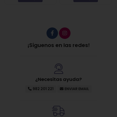
Glycerin, Isopropyl Myristate, Acetyl Hexapeptide-8,
Sodium Phytate, Potassiu Sorbate, Glyceryl
Caprylate, Citric Acid, Farnesol, Glycine Soja Oil,
Limonene, Sodium Levulinate, Tocopherol, Linanol,
Beta-Sitosterol, Sodium Anisate, Alpha-Isomethyl
Ionone, Squalene, Acetyl Hexapeptide-1, Citronellol.
¡Síguenos en las redes!
¿Necesitas ayuda?
982 201 221
ENVIAR EMAIL