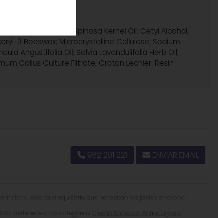
istearate; Argania Spinosa Kernel Oil; Cetyl Alcohol;
eryl-3 Beeswax; Microcrystalline Cellulose; Sodium
a Angustifolia Oil; Salvia Lavandulifolia Herb Oil;
m Callus Culture Filtrate; Croton Lechleri Resin
982 201 221
ENVIAR EMAIL
matoria. Aporta el equilibrio que necesitan las pieles en otoño.
3, pertenece a las categorías
Crema Antiedad, Antiarrugas y