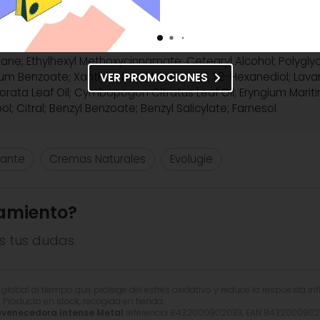
Caprylate/Caprate; Cocoglycerides; Glycerin; Polyglyceryl-6 D
ane; Ethylhexyl Methoxycinnamate; Cetearyl Alcohol; Polyglyc
m Benzoate; Xanthan Gum; Lactic Acid; 1,2-Hexanediol; Lavandul
VER PROMOCIONES
ta Leaf Oil; Cymbopogon Citratus Leaf Oil; Eryngium Maritimu
l; Citral; Benzyl Benzoate; Benzyl Salicylate; Farnesol
mante
Cremas Naturales
Evolugie
amiento?
s tus dudas.
obal al tiempo que protege del estrés oxidativo y reduce la respuesta infla
. Producto en stock, recogida en tienda.
uvenecedora Intense Metal
referencia 8432000902033, EAN 843200090203