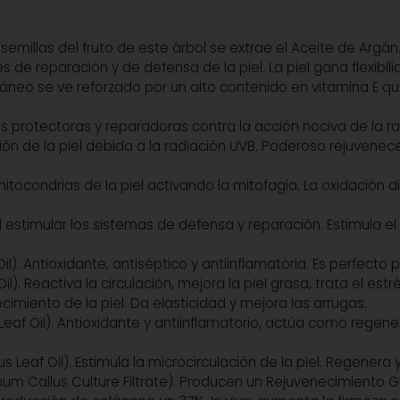
s semillas del fruto de este árbol se extrae el Aceite de Arg
 de reparación y de defensa de la piel. La piel gana flexibili
táneo se ve reforzado por un alto contenido en vitamina E 
 protectoras y reparadoras contra la acción nociva de la rad
ión de la piel debida a la radiación UVB. Poderoso rejuvene
tocondrias de la piel activando la mitofagia. La oxidación di
al estimular los sistemas de defensa y reparación. Estimula 
l). Antioxidante, antiséptico y antiinflamatoria. Es perfecto p
il). Reactiva la circulación, mejora la piel grasa, trata el est
cimiento de la piel. Da elasticidad y mejora las arrugas.
f Oil). Antioxidante y antiinflamatorio, actúa como regenera
eaf Oil). Estimula la microcirculación de la piel. Regenera y
um Callus Culture Filtrate). Producen un Rejuvenecimiento Gl