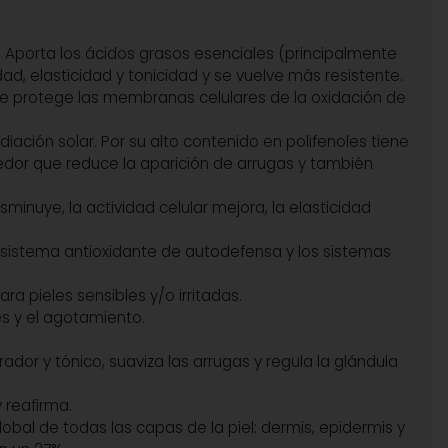
án. Aporta los ácidos grasos esenciales (principalmente
dad, elasticidad y tonicidad y se vuelve más resistente.
que protege las membranas celulares de la oxidación de
iación solar. Por su alto contenido en polifenoles tiene
cedor que reduce la aparición de arrugas y también
sminuye, la actividad celular mejora, la elasticidad
el sistema antioxidante de autodefensa y los sistemas
ara pieles sensibles y/o irritadas.
rés y el agotamiento.
dor y tónico, suaviza las arrugas y regula la glándula
 reafirma.
obal de todas las capas de la piel: dermis, epidermis y