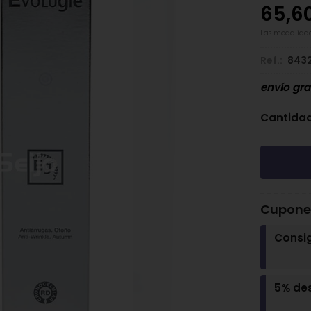
65,6
Las modalida
Ref.:
843
envío gra
Cantida
Cupones
Consi
5% de