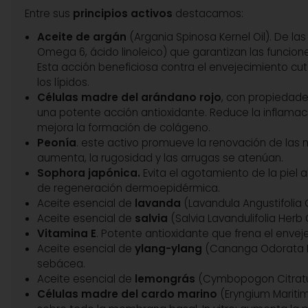
Entre sus
principios activos
destacamos:
Aceite de argán
(Argania Spinosa Kernel Oil). De la
Omega 6, ácido linoleico) que garantizan las funciones
Esta acción beneficiosa contra el envejecimiento cu
los lípidos.
Células madre del arándano rojo
, con propiedades
una potente acción antioxidante. Reduce la inflamac
mejora la formación de colágeno.
Peonía
. este activo promueve la renovación de las mi
aumenta, la rugosidad y las arrugas se atenúan.
Sophora
japónica.
Evita el agotamiento de la piel 
de regeneración dermoepidérmica.
Aceite esencial de
lavanda
(Lavandula Angustifolia Oi
Aceite esencial de
salvia
(Salvia Lavandulifolia Herb O
Vitamina E
. Potente antioxidante que frena el enveje
Aceite esencial de
ylang-ylang
(Cananga Odorata Lea
sebácea.
Aceite esencial de
lemongrás
(Cymbopogon Citratus L
Células madre del cardo marino
(Eryngium Maritim