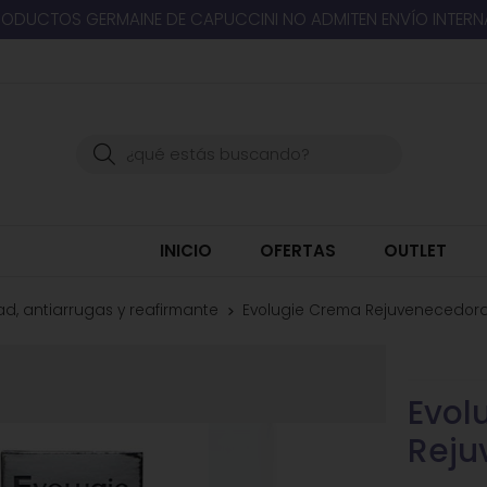
RODUCTOS GERMAINE DE CAPUCCINI NO ADMITEN ENVÍO INTER
Buscar
INICIO
OFERTAS
OUTLET
d, antiarrugas y reafirmante
Evolugie Crema Rejuvenecedora
Evol
Reju