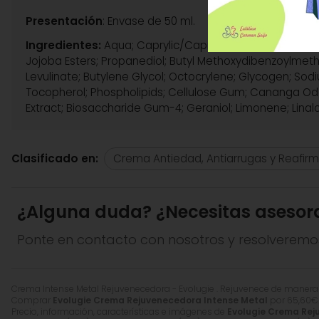
Presentación
: Envase de 50 ml.
Ingredientes:
Aqua; Caprylic/Capric Triglyceride; Coco-
Jojoba Esters; Propanediol; Butyl Methoxydibenzoylmeth
Levulinate; Butylene Glycol; Octocrylene; Glycogen; Sodiu
Tocopherol; Phospholipids; Cellulose Gum; Cananga Odora
Extract; Biosaccharide Gum-4; Geraniol; Limonene; Linaloo
Clasificado en:
Crema Antiedad, Antiarrugas y Reafir
¿Alguna duda? ¿Necesitas asesor
Ponte en contacto con nosotros y resolveremo
Crema Intense Metal Rejuvenecedora - Evolugie . Rejuvenece de manera gl
Comprar
Evolugie Crema Rejuvenecedora Intense Metal
por
65,60
€
Precio, información, características e imágenes de
Evolugie Crema Rej