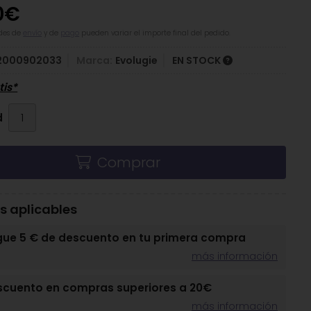
0
€
des de
envío
y de
pago
pueden variar el importe final del pedido.
2000902033
Marca:
Evolugie
EN STOCK
tis*
d
Comprar
 aplicables
gue 5 € de descuento en tu primera compra
más información
scuento en compras superiores a 20€
más información