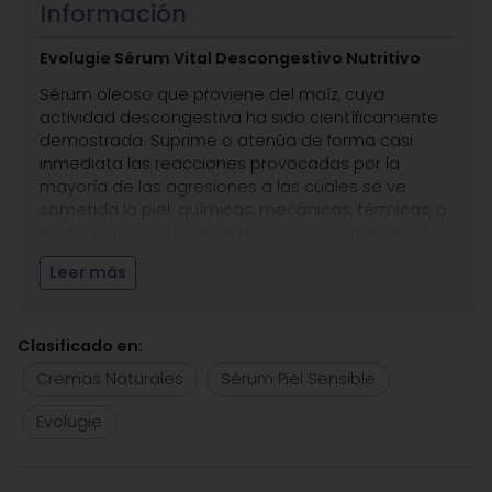
Información
Evolugie Sérum Vital Descongestivo Nutritivo
Sérum oleoso que proviene del maíz, cuya
actividad descongestiva ha sido científicamente
demostrada. Suprime o atenúa de forma casi
inmediata las reacciones provocadas por la
mayoría de las agresiones a las cuales se ve
sometida la piel: químicas, mecánicas, térmicas, o
como consecuencia de una exposición a los UV.
Mejora la tolerancia cutánea, disminuyendo los
Leer más
efectos reactivos ligados a la utilización de
sustancias alcalinas, ácidas, detergentes y
conservantes.
Clasificado en:
Indicado para pieles sensibles, con couperosis,
Cremas Naturales
Sérum Piel Sensible
irritadas, cansadas y agredidas.
Entre sus
principios activos
destacamos el maíz.
Evolugie
Aplicación:
En Estética Carmen Seijo te
recomendamos una rutina de belleza diaria, que