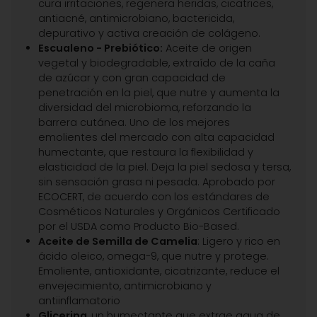
cura irritaciones, regenera heridas, cicatrices,
antiacné, antimicrobiano, bactericida,
depurativo y activa creación de colágeno.
Escualeno - Prebiótico:
Aceite de origen
vegetal y biodegradable, extraído de la caña
de azúcar y con gran capacidad de
penetración en la piel, que nutre y aumenta la
diversidad del microbioma, reforzando la
barrera cutánea. Uno de los mejores
emolientes del mercado con alta capacidad
humectante, que restaura la flexibilidad y
elasticidad de la piel. Deja la piel sedosa y tersa,
sin sensación grasa ni pesada. Aprobado por
ECOCERT, de acuerdo con los estándares de
Cosméticos Naturales y Orgánicos Certificado
por el USDA como Producto Bio-Based.
Aceite de Semilla de Camelia
: Ligero y rico en
ácido oleico, omega-9, que nutre y protege.
Emoliente, antioxidante, cicatrizante, reduce el
envejecimiento, antimicrobiano y
antiinflamatorio
Glicerina
, un humectante que extrae agua de