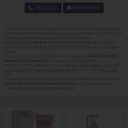
982 201 221
ENVIAR EMAIL
Anesi Lab Harmony SOS Rescue Serum | Sérum Calmante Inmediato.
Sérum calmante SOS que reduce rojeces, alivia irritación y refuerza la
barrera cutánea. Ideal para piel sensible o reactiva.
Comprar
Anesi Lab SOS Rescue Serum Harmony
con 5,00% de
descuento por
47,50
€
(antes
50,00
€
). Producto en stock, recogida en
tienda.
Precio, información, características e imágenes de
Anesi Lab SOS
Rescue Serum Harmony
referencia VEANLHRS30, EAN
8431034005365, pertenece a las categorías
Sérum Facial y Elixir
(84),
Aceite Facial
(39) y
Sérum Piel Sensible
(81) y a la marca
Anesi Lab
(68).
Encuentra productos relacionados y de similares características a
Anesi Lab SOS Rescue Serum Harmony
en "Cosmética Facial",
"Sérum Facial y Elixir", "Sérum Piel Sensible".