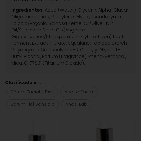
Ingredientes
: Aqua (Water), Glycerin, Alpha-Glucan
Oligosaccharide, Pentylene Glycol, Pseudozyma
Epicola/Argania Spinosa Kernel Oil/Olive Fruit
Oil/Sunflower Seed Oil/(Angelica
Gigas/Licorice/Lithospermum Erythrorhizon) Root
Ferment Extract Filtrate, Squalane, Tapioca Starch,
Polyacrylate Crosspolymer-6, Caprylyl Glycol, T-
Butyl Alcohol, Parfum (Fragrance), Phenoxyethanol,
Mica, CI 77891 (Titanium Dioxide).
Clasificado en:
Sérum Facial y Elixir
Aceite Facial
Sérum Piel Sensible
Anesi Lab