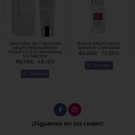
Germaine de Capuccini
Guinot Sérum Hydra
Sérum Reconciliador
Sensitive Calmante
Facial S.O.S D-Sensitizing
82,00€
73,80€
So Delicate
56,70€
48,19€
Comprar
Comprar
¡Síguenos en las redes!