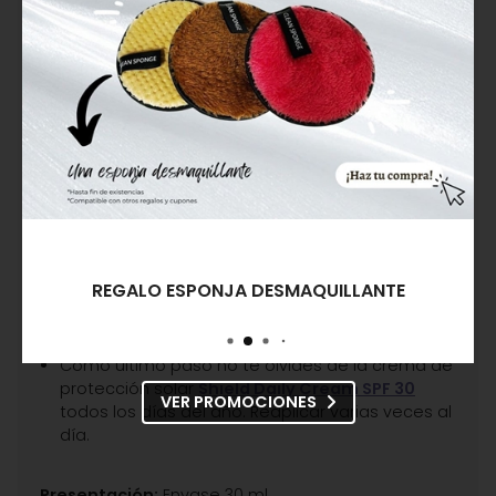
Ahora es el momento de potenciar tu ritual de
belleza, con
SOS Rescue Serum.
Aplicarlo en
rostro, cuello y escote, masajeando hasta su
total absorción.
Si tu piel está muy deshidratada, tirante o
descamada, puedes aplicar 3-5 gotas de
Recovery Booster Complex
.
A continuación aplicamos la
Gentle Comfort
Harmony
en rostro, cuello y escote,
masajeando con maniobras ascendentes
hasta su total absorción.
Dos o tres veces a la semana en vez de la
REGALO ESPONJA DESMAQUILLANTE
crema ponemos por la noche
Beauty Sleep
Mask
. una capa fina que masajeamos y
dejamos hasta la mañana.
Como último paso no te olvides de la crema de
protección solar
Shield Daily Cream SPF 30
VER PROMOCIONES
todos los días del año. Reaplicar varias veces al
día.
Presentación:
Envase 30 ml.