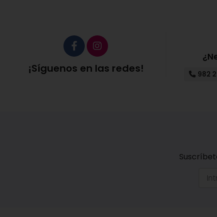
Como último paso no te olvides de la
crema de pro
Presentación:
Envase de 50 ml.
Ingredientes;
Aqua; C10-18 Triglycerides; Octyldodecanol
¿N
Stearate; Persea Gratissima Oil; Plukenetia Volubilis S
¡Síguenos en las redes!
Pseudoalteromonas Ferment Extract; Enteromorpha Comp
982 2
Limon Peel Oil; Sodium Benzoate; Juniperus Communis Frui
Equisetum Arvense Extract; Caprylyl Glycol; Gluconolact
Suscríbet