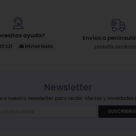
tección solar
, todos los días del año.
; Glycerin; Cetyl Alcohol; Microcrystalline Cellulose; Candelil
ecesitas ayuda?
Envíos a península
eed Oil; Butyl Methoxydibenzoylmethane; Ethylhexyl Methoxycin
ressa Extract; Potassium Sorbate; Butylene Glycol; Octocry
01 221
ENVIAR EMAIL
consulta condicio
t Oil; Tocopherol; Phospholipids; Salvia Lavandulifolia Herb 
one; Calcium Gluconate; Citral; Limonene.
Newsletter
e a nuestro newsletter para recibir ofertas y novedades e
SUSCRIBIRS