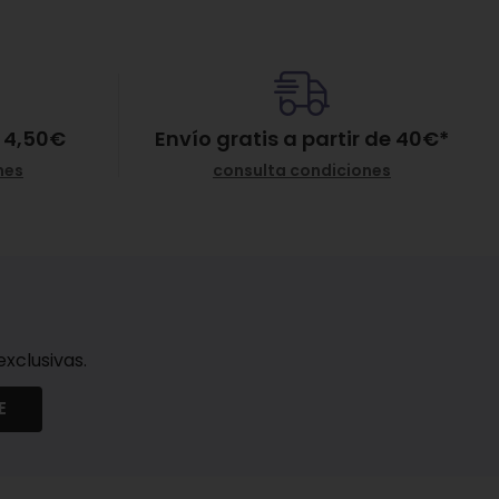
la/Jojoba/Rice Bran Polyglyceryl-3 Esters; Glyceryl
 4,50€
Envío gratis a partir de
40
€
*
namate; Cetearyl Alcohol; Sodium Stearoyl Lactylate;
lene; Xanthan Gum; Glycogen; Cellulose Gum; Citrus
nes
consulta condiciones
Oil; Caesalpinia Spinosa Gum; Ginkgo Biloba Leaf Extract;
xclusivas.
E