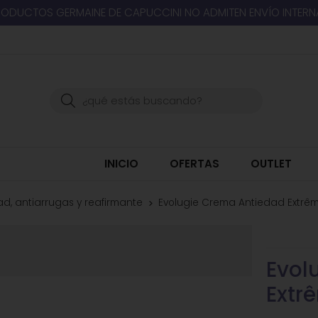
RODUCTOS GERMAINE DE CAPUCCINI NO ADMITEN ENVÍO INTER
Buscar
INICIO
OFERTAS
OUTLET
d, antiarrugas y reafirmante
Evolugie Crema Antiedad Extrê
Evol
Extr