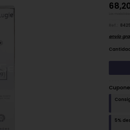
68,2
Las modalida
Ref.:
842
envío gra
Cantida
Cupones
Consi
5% de