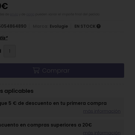
0
€
des de
envío
y de
pago
pueden variar el importe final del pedido.
5054864890
Marca:
Evolugie
EN STOCK
tis*
d
Comprar
 aplicables
gue 5 € de descuento en tu primera compra
más información
scuento en compras superiores a 20€
más información