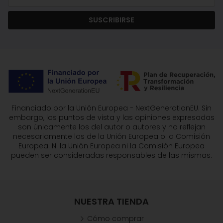
arrugas. Si tu piel envejecida, gruesa, opaca,
apagada, asfixiada, y/o grasa, entonces tu
SUSCRIBIRSE
producto es
Locion Control
. Empapando un
algodón con la loción y pasarlo suavemente
por todo el rostro.
Seguidamente aplicar el
Contorno de Ojos
Celular
, con movimientos suaves y drenantes.
Ahora es el momento de potenciar tu ritual de
belleza con el
Sérum Vital
que tu piel necesita.
A continuación aplicar la
crema Hyaluroderm
Financiado por la Unión Europea - NextGenerationEU. Sin
en rostro cuello y escote, masajeando hasta su
embargo, los puntos de vista y las opiniones expresadas
total absorción con maniobras ascendentes.
son únicamente los del autor o autores y no reflejan
Como último paso no te olvides de la
crema de
necesariamente los de la Unión Europea o la Comisión
protección solar
, todos los días del año.
Europea. Ni la Unión Europea ni la Comisión Europea
pueden ser consideradas responsables de las mismas.
Presentación:
Envase de 50 ml.
Ingredientes:
Aqua; Propanediol; Caprylic/Capric
Triglyceride; Isopropyl Myristate; Cocoglycerides;
NUESTRA TIENDA
Glycerin; Hydroxypropyl Starch Phosphate;
Candelilla/Jojoba/Rice Bran Polyglyceryl-3 Esters;
Cómo comprar