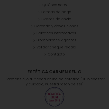
Glyceryl Stearate; Cetyl Alcohol; Cetearyl Alcohol;
Quiénes somos
Rosa Moschata Seed Oil; Sodium Stearoyl
Lactylate; Poria Cocos Polysaccharide; Tocopheryl
Formas de pago
Acetate; Enteromorpha Compressa Extract;
Gastos de envío
Sodium Levulinate; Sodium Benzoate; Tocopherol;
Garantía y devoluciones
Sodium Hyaluronate; Lactic Acid; Cananga
Odorata Leaf Oil; Caesalpinia Spinosa Gum;
Boletines informativos
Paeonia Lactiflora Root Extract; Potassium Sorbate;
Promociones vigentes
Gluconolactone; Trehalose; Disodium Phosphate;
Xanthan Gum; Sodium Phosphate; Saccharide
Validar cheque regalo
Isomerate; Glyceryl Caprylate; Calcium Gluconate;
Contacto
Benzyl Benzoate; Benzyl Salicylate; Farnesol;
Geraniol; Linalool.
ESTÉTICA CARMEN SEIJO
Carmen Seijo tu tienda online de estética: "Tu bienestar
y cuidado, nuestra razón de ser"