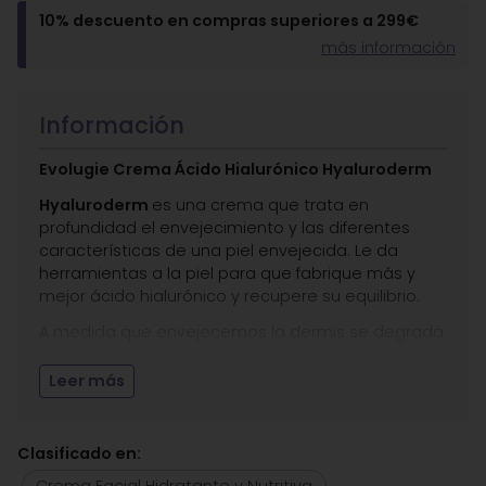
10% descuento en compras superiores a 299€
más información
Información
Evolugie Crema Ácido Hialurónico Hyaluroderm
Hyaluroderm
es una crema que trata en
profundidad el envejecimiento y las diferentes
características de una piel envejecida. Le da
herramientas a la piel para que fabrique más y
mejor ácido hialurónico y recupere su equilibrio.
A medida que envejecemos la dermis se degrada
provocando la aparición de las arrugas, la flacidez,
la deshidratación… Uno de los componentes clave
Leer más
es el Ácido Hialurónico, que da densidad a la piel.
Con la edad disminuye su producción, lo que
acelera el envejecimiento.
Clasificado en:
Resultados visibles desde las primeras
Crema Facial Hidratante y Nutritiva