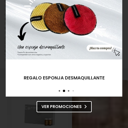
como la absorción de otros activos. Puede utilizarse también como
un gel de ducha con efectos reestructurantes y anticelulíticos, a la
vez consigues una piel luminosa y con tacto suave.
Comprar
Bohí Spa Gel Espuma al Vino Rojo Red Wine Foaming
Gel
por
60,00
€
. Producto en stock, recogida en tienda.
Precio, información, características e imágenes de
Bohí Spa Gel
Espuma al Vino Rojo Red Wine Foaming Gel
referencia
8432666050020, EAN 8432666050020, pertenece a las categorías
Anticelulítica / Reductora
(76) y
Productos de Higiene Personal e
Íntima
(82) y a la marca
Bohí Spa
(57).
Encuentra productos relacionados y de similares características a
Bohí Spa Gel Espuma al Vino Rojo Red Wine Foaming Gel
en
"Cosmética Corporal", "Cremas y Aceites Corporales", "Anticelulítica /
Reductora".
REGALO ESPONJA DESMAQUILLANTE
VER PROMOCIONES