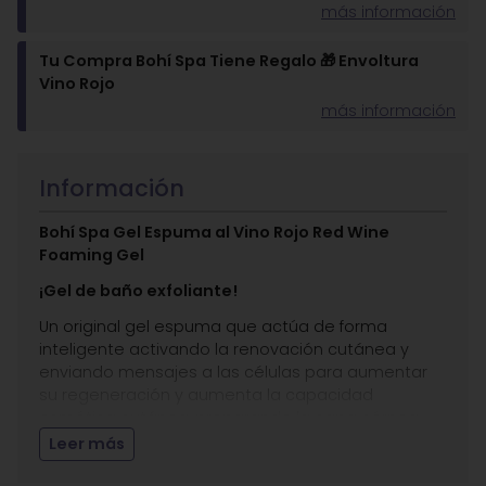
más información
Tu Compra Bohí Spa Tiene Regalo 🎁 Envoltura
Vino Rojo
más información
Información
Bohí Spa Gel Espuma al Vino Rojo Red Wine
Foaming Gel
¡Gel de baño exfoliante!
Un original gel espuma que actúa de forma
inteligente activando la renovación cutánea y
enviando mensajes a las células para aumentar
su regeneración y aumenta la capacidad
osmótica cutánea, preparando la capa córnea
para recibir mejor cualquier producto aplicado a
Leer más
continuación.