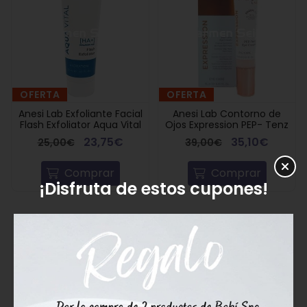
OFERTA
OFERTA
Anesi Lab Exfoliante Facial
Anesi Lab Contorno de
Flash Exfoliator Aqua Vital
Ojos Expression PEP- Tenz
23,75€
35,10€
25,00€
39,00€
Comprar
Comprar
¡Disfruta de estos cupones!
10%
10%