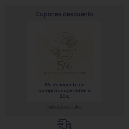
Cupones descuento
5% descuento en
7% 
nja
compras superiores a
compra
ante
20€
más información