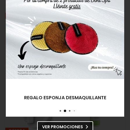
OFERTA
OFERTA
Anesi Lab Sérum Antiedad
Anesi Lab Crema
Man Secret
Hidratante 3D Ultra
Hydrating Piel Seca Aqua
67,05€
74,50€
Vital
38,25€
42,50€
Comprar
Comprar
10%
REGALO ESPONJA DESMAQUILLANTE
VER PROMOCIONES