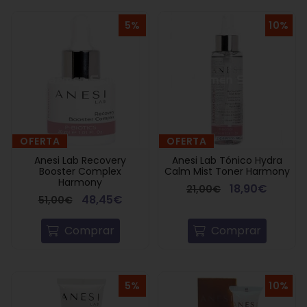
5%
10%
OFERTA
OFERTA
Anesi Lab Recovery
Anesi Lab Tónico Hydra
Booster Complex
Calm Mist Toner Harmony
Harmony
18,90€
21,00€
48,45€
51,00€
Comprar
Comprar
5%
10%