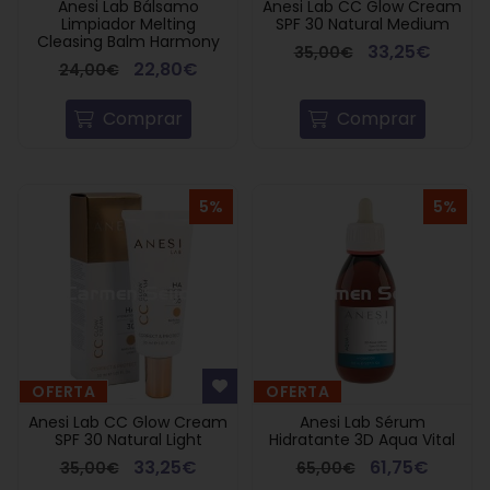
Anesi Lab Bálsamo
Anesi Lab CC Glow Cream
Limpiador Melting
SPF 30 Natural Medium
Cleasing Balm Harmony
33,25€
35,00€
22,80€
24,00€
Comprar
Comprar
5%
5%
OFERTA
OFERTA
Anesi Lab CC Glow Cream
Anesi Lab Sérum
SPF 30 Natural Light
Hidratante 3D Aqua Vital
33,25€
61,75€
35,00€
65,00€