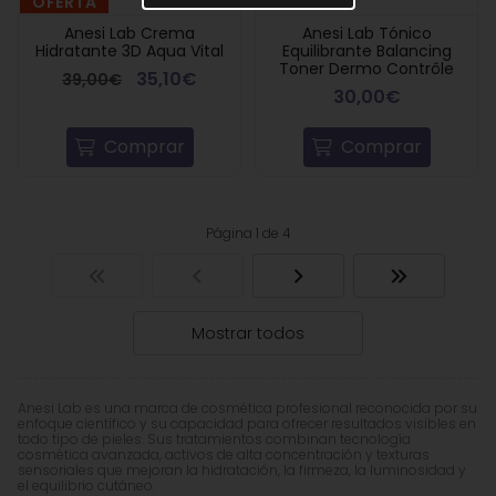
OFERTA
Anesi Lab Crema
Anesi Lab Tónico
Hidratante 3D Aqua Vital
Equilibrante Balancing
Toner Dermo Contrôle
35,10€
39,00€
30,00€
Comprar
Comprar
Página 1 de 4
Mostrar todos
Anesi Lab es una marca de cosmética profesional reconocida por su
enfoque científico y su capacidad para ofrecer resultados visibles en
todo tipo de pieles. Sus tratamientos combinan tecnología
cosmética avanzada, activos de alta concentración y texturas
sensoriales que mejoran la hidratación, la firmeza, la luminosidad y
el equilibrio cutáneo.