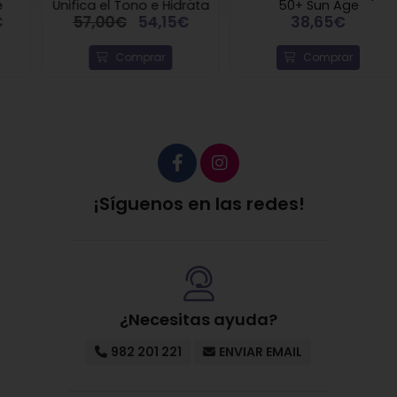
Unifica el Tono e Hidrata
50+ Sun Age
57,00€
54,15€
38,65€
Comprar
Comprar
¡Síguenos en las redes!
¿Necesitas ayuda?
982 201 221
ENVIAR EMAIL