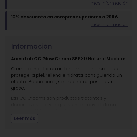
más información
10% descuento en compras superiores a 299€
más información
Información
Anesi Lab CC Glow Cream SPF 30 Natural Medium
Crema con color en un tono medio natural, que
protege la piel, rellena e hidrata, consiguiendo un
efecto "Buena cara", sin que notes pesadez ni
grasa.
Las CC Creams son productos tratantes y
decorativos a la vez que se han convertido en
imprescindibles del fondo de armario cosmético
de cualquier persona.
Leer más
Son la evolución de los maquillajes y protecciones
pesados, con un plus de tratamiento intensivo
rejuvenecedor e iluminador. Imitando el tono