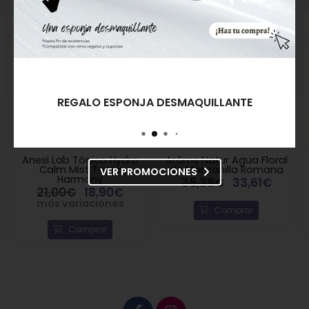
Titanium Dioxide; Butylene Glycol; Plankton Extract;
Chondrus Crispus (Carrageenan) Extract;
Crithmum Maritimum Extract; Pelvetia Canaliculata
Extract; Niacinamide; Artemia Extract; Algae Extract;
Chamomilla Recutita (Matricaria) Flower Oil; Pearl
Powder; Sodium Hyaluronate;
Linalool*.*Componentes naturales de los aceites
REGALO ESPONJA DESMAQUILLANTE
esenciales.
Anesi Lab Tónico Hydra
Arôms Natur Agua Floral
Calm Mist Toner
de Manzanilla Romana
VER PROMOCIONES
Harmony
35,38€
33,61€
21,00€
18,90€
más variaciones
Comprar
Comprar