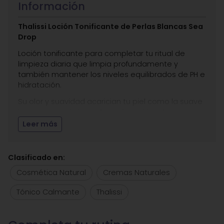
Información
Thalissi Loción Tonificante de Perlas Blancas Sea
Drop
Loción tonificante para completar tu ritual de
limpieza diaria que limpia profundamente y
también mantener los niveles equilibrados de PH e
hidratación.
Su olor y suavidad acarician tu piel como la suave
brisa marina de la mañana. Tu piel lucirá
profundamente hidratada y equilibrada e irradiará
Leer más
luz. Suaviza y reafirma la piel consiguiendo un
acabado aterciopelado. Tras la limpieza prepara
tu piel para tu ritual de belleza diario con esta
Clasificado en:
infusión de perlas blancas y algas mediterráneas.
Cosmética Natural
Cremas Naturales
Entre sus
principios activos
destacamos:
Tónico Calmante
Thalissi
Polvo de Perlas
, que favorece el crecimiento de
células, previene el envejecimiento, aporta
suavidad y elasticidad a la piel, además