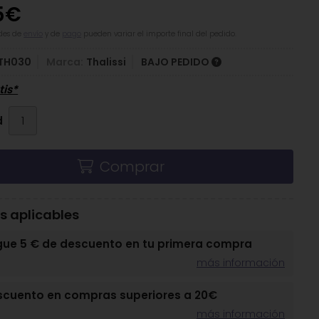
5
€
des de
envío
y de
pago
pueden variar el importe final del pedido.
TH030
Marca:
Thalissi
BAJO PEDIDO
tis*
d
Comprar
 aplicables
gue 5 € de descuento en tu primera compra
más información
scuento en compras superiores a 20€
más información