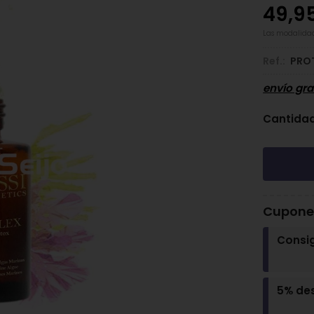
49,9
Las modalida
Ref.:
PRO
envío gra
Cantida
Cupones
Consi
5% de