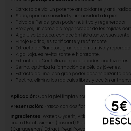
Extracto de vid, un potente antioxidante y anti-radical
Seda, aportan suavidad y luminosidad a la piel.
Polvo de Perlas, gran poder nutritivo y regenerador.
Prolayer, un complejo regenerador de los tejidos dér
Alga Ulva Lactuca, con acción hidratante, suavizante
Hinojo Marino, es tonificante y reafirmante.
Extracto de Plancton, gran poder nutritivo y reparador
Alga Roja, es revitalizante e hidratante.
Extracto de Centella, con propiedades cicatrizantes.
Serina, optimiza la formación de células jóvenes.
Extracto de Lino, con gran poder desensibilizante para
Pectina, elimina los radicales libres y acción anti-en
Aplicación:
Con la piel limpia y tonificada aplicar una
Presentación:
Frasco con dosificador de 30 ml.
Ingredientes:
Water; Glycerin; Vitis Vinifera (Grape) Le
Linum Usitatissimum (Linseed) Seed Extract; Butylene Gl
CONSIGUE 5 € DE
(Carrageenan) Extract; Pearl Powder; Sodium Gluconate; P