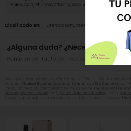
Anisic Acid; Phenoxyethanol; Sodium Hydroxide; Sodium 
UENTO EN TU PRIMERA
COMPRA
Clasificado en:
Cremas Naturales
Sérum Antiarru
¿Alguna duda? ¿Necesitas asesor
Ponte en contacto con nosotros y resolveremo
Booster Antoxidante Intensivo Pro Complex - Thalissi. Sérum antioxidante i
Comprar
Thalissi Booster Antoxidante Intensivo Pro Complex
por
49
Precio, información, características e imágenes de
Thalissi Booster An
Antiarrugas/Reafirmante
(287),
Sérum Hidratante/Nutritivo
(169) y
Sérum 
Encuentra productos relacionados y de similares características a
Thal