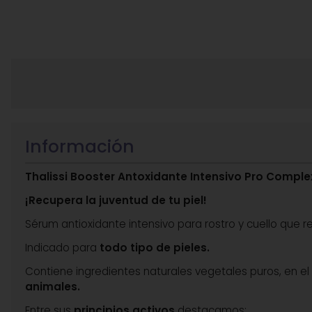
Información
Thalissi Booster Antoxidante Intensivo Pro Comple
¡Recupera la juventud de tu piel!
Sérum antioxidante intensivo para rostro y cuello que rege
Indicado para
todo tipo de pieles.
Contiene ingredientes naturales vegetales puros, en e
animales.
Entre sus
principios activos
destacamos: