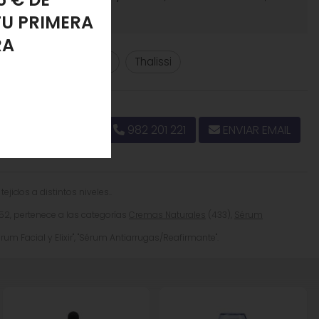
PONJA
LANTE
Aceite Facial Vegano
Thalissi
982 201 221
ENVIAR EMAIL
ejidos a distintos niveles..
, pertenece a las categorías
Cremas Naturales
(433),
Sérum
rum Facial y Elixir", "Sérum Antiarrugas/Reafirmante".