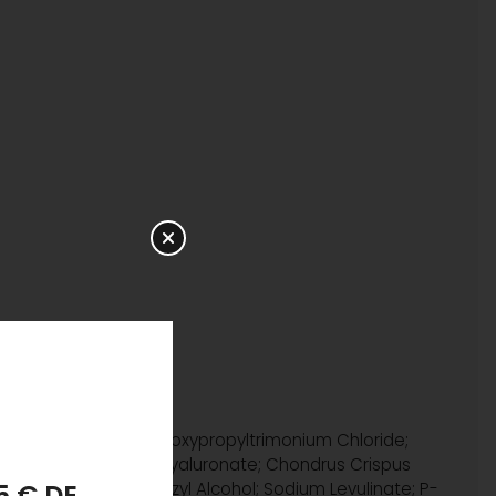
ratamiento habitual.
drolyzed Silk; Guar Hydroxypropyltrimonium Chloride;
kton Extract; Sodium Hyaluronate; Chondrus Crispus
id; Sorbic Acid; Benzyl Alcohol; Sodium Levulinate; P-