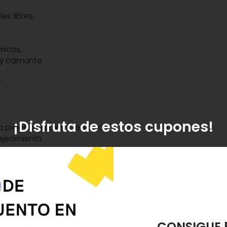
es libres.
micos.
 y calmante.
.
¡Disfruta de estos cupones!
 pieles sensibles y reactivas.
vejecimiento.
s gotas, por la mañana y por la noche antes de la crema de t
af Extract; Centella Asiatica Extract; Xanthan Gum; Serine; Hy
ycol; Ulva Lactuca Extract; Crithmum Maritimum Extract; Plan
ectin; Mica; Titanium Dioxide; Dehydroacetic Acid; Benzoic Ac