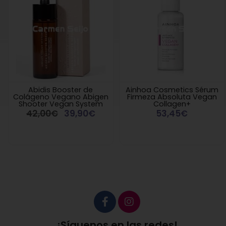
Abidis Booster de
Ainhoa Cosmetics Sérum
Colágeno Vegano Abigen
Firmeza Absoluta Vegan
Shooter Vegan System
Collagen+
42,00€
39,90€
53,45€
¡Síguenos en las redes!