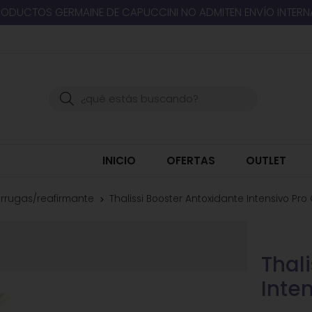
RODUCTOS GERMAINE DE CAPUCCINI NO ADMITEN ENVÍO INTER
Buscar
INICIO
OFERTAS
OUTLET
rrugas/reafirmante
Thalissi Booster Antoxidante Intensivo Pr
Thal
Inte