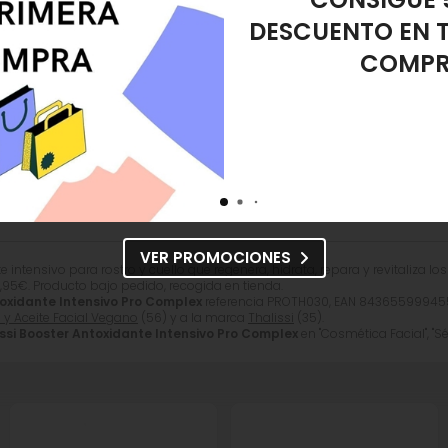
REGALO ES
Chloride.
DESMAQUIL
gas/Reafirmante
Sérum Hidratante/Nutritivo
Sérum y 
amiento?
s tus dudas.
VER PROMOCIONES
ntensivo para rostro y cuello que regenera, hidrata, repara y revitaliza los t
,95
€
. Producto bajo pedido, recogida en tienda.
toxidante Intensivo Pro Complex
referencia PROTH030, EAN 8436559994552
y Aceite Facial Vegano
(56) y a la marca
Thalissi
(35).
issi Booster Antoxidante Intensivo Pro Complex
en "Cosmética Facial", "Sé