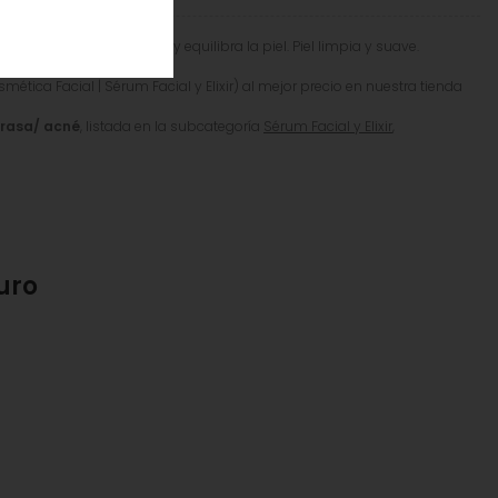
uce acné, controla brillo y equilibra la piel. Piel limpia y suave.
mética Facial | Sérum Facial y Elixir) al mejor precio en nuestra tienda
grasa/ acné
, listada en la subcategoría
Sérum Facial y Elixir
,
uro