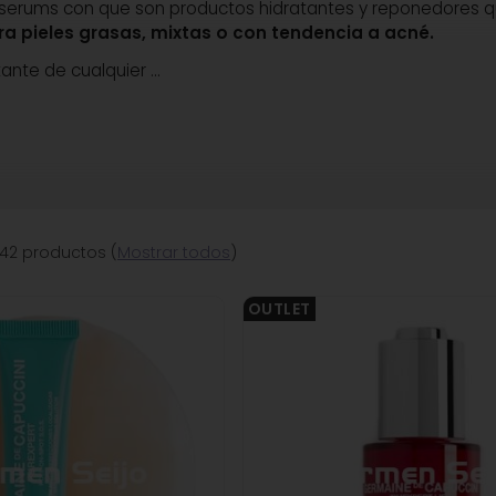
erums con que son productos hidratantes y reponedores que h
a pieles grasas, mixtas o con tendencia a acné.
tante de cualquier
...
42 productos
(
Mostrar todos
)
OUTLET