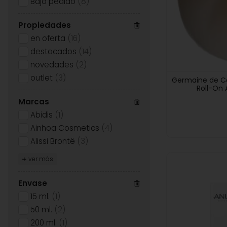
Bajo pedido
(8)
Propiedades
en oferta
(16)
destacados
(14)
novedades
(2)
outlet
(3)
Germaine de C
Roll-On
Marcas
Abidis
(1)
Ainhoa Cosmetics
(4)
Alissi Brontë
(3)
ver más
Envase
15 ml.
(1)
50 ml.
(2)
200 ml.
(1)