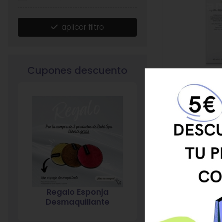
aplicar filtro
Cupones descuento
Anubis Sérum H
CONSIGUE 5 € DE
UENTO EN TU PRIMERA
COMPRA
5% descuento en
7% descuento 
compras superiores a
compras superio
20€
120€