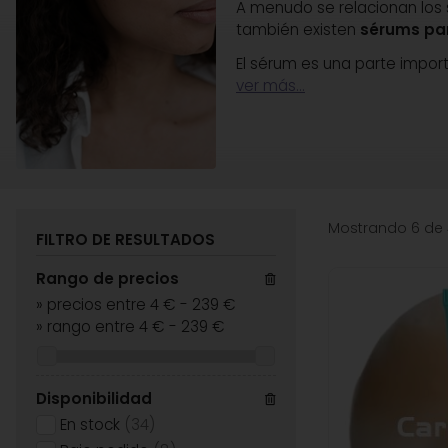
A menudo se relacionan los s
también existen
sérums par
El sérum es una parte impor
ver más...
Mostrando 6 de 
FILTRO DE RESULTADOS
Rango de precios
»
precios entre 4 €
-
239 €
»
rango entre
4
€
-
239
€
Disponibilidad
En stock
(34)