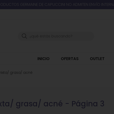
RODUCTOS GERMAINE DE CAPUCCINI NO ADMITEN ENVÍO INTER
Buscar
INICIO
OFERTAS
OUTLET
mixta/ grasa/ acné
xta/ grasa/ acné - Página 3