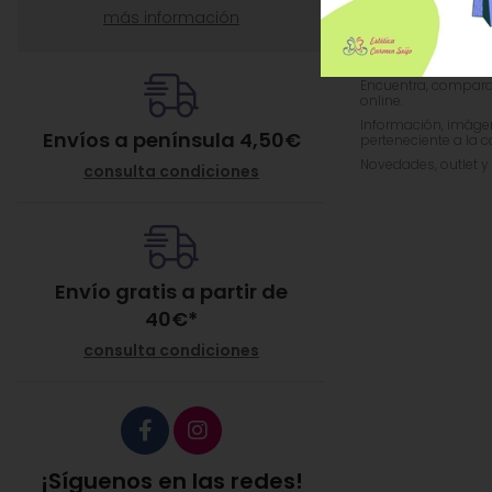
más información
Sérum Facial Piel Mix
¡Compra ahora!.
Encuentra, compara
online.
Información, imágene
Envíos a península 4,50€
perteneciente a la 
Novedades, outlet y
consulta condiciones
Envío gratis a partir de
40
€
*
consulta condiciones
¡Síguenos en las redes!