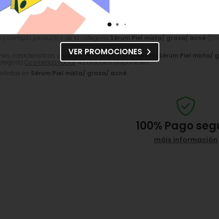
ta y Grasa - Anti Acné y Matificante. Sérum facial para piel mixta y grasa: red
 y compra productos de la categoría
Sérum Piel mixta/ grasa/ acné
(Cos
VER PROMOCIONES
s, características y precios de artículos de la familia
Sérum Piel mixta/ 
categoría
Cosmética Facial
. 42 artículos disponibles.
 ofertas en
Sérum Piel mixta/ grasa/ acné
.
100%
Pago seg
máis información