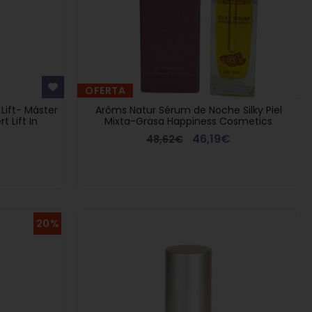
OFERTA
Lift- Máster
Arôms Natur Sérum de Noche Silky Piel
 Lift In
Mixta-Grasa Happiness Cosmetics
46,19€
48,62€
20%