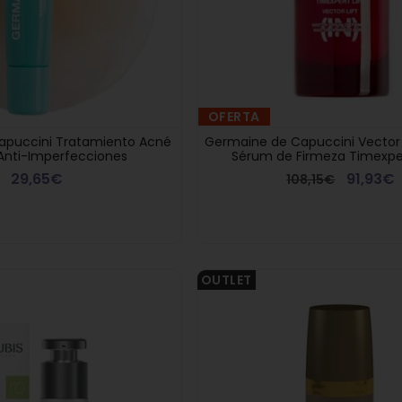
OFERTA
apuccini Tratamiento Acné
Germaine de Capuccini Vector 
 Anti-Imperfecciones
Sérum de Firmeza Timexpert
29,65€
91,93€
108,15€
OUTLET