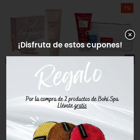
7%
¡Disfruta de estos cupones!
OFERTA
OFERTA
D’Lucanni Pack Anti-
Guinot Pack Crema
estrías y Reafirmante
Drenante Slim Detox
Reaffermine Forte -
65,84€
70,80€
Crema y Shot
64,35€
108,41€
Comprar
Comprar