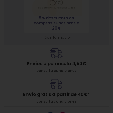
5% descuento en
7% 
nja
compras superiores a
compra
ante
20€
más información
Envíos a península 4,50€
consulta condiciones
Envío gratis a partir de
40
€
*
consulta condiciones