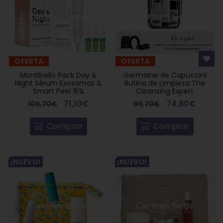
OFERTA
OFERTA
Montibello Pack Day &
Germaine de Capuccini
Night Sérum Exosomas &
Rutina de Limpieza The
Smart Peel 15%
Cleansing Expert
71,10€
74,80€
109,70€
99,70€
Comprar
Comprar
¡NUEVO!
¡NUEVO!