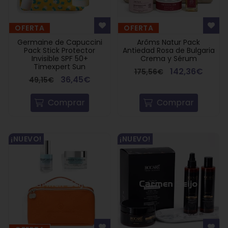
OFERTA
OFERTA
Germaine de Capuccini
Arôms Natur Pack
Pack Stick Protector
Antiedad Rosa de Bulgaria
Invisible SPF 50+
Crema y Sérum
Timexpert Sun
142,36€
175,56€
36,45€
49,15€
Comprar
Comprar
¡NUEVO!
¡NUEVO!