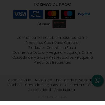
FORMAS DE PAGO
Cosmética Piel Sensible
Productos Retinol
Productos Cosmética Corporal
Productos Cosmética Facial
Cosmética Natural y Vegana
Maquillaje Online
Cuidado de Manos y Pies
Productos Peluquería
Preguntas frecuentes
Mapa del sitio
-
Aviso legal
-
Política de privacidad
-
Cookies
-
Condiciones generales de contratación
-
Accesibilidad
-
Área Interna
© PÁXINAS GALEGAS