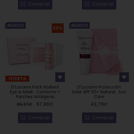
Comprar
Comprar
¡NUEVO!
¡NUEVO!
30%
OFERTA
D’Lucanni Pack Radiant
D’Lucanni Protección
Eye & Mask · Contorno +
Solar SPF 50+ Natural . Sun
Parches Antiojeras
Care
67,88€
43,79€
96,97€
Comprar
Comprar