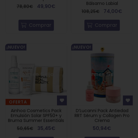
Bálsamo Labial
49,90€
78,80€
74,00€
108,25€
Comprar
Comprar
¡NUEVO!
¡NUEVO!
OFERTA
Ainhoa Cosmetics Pack
D’Lucanni Pack Antiedad
Emulsión Solar SPF50+ y
RRT Sérum y Collagen Pro
Bruma Summer Essentials
Crema
35,45€
50,94€
50,65€