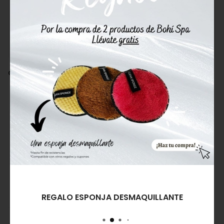
*Los ingredientes pueden ser modificados por el
fabricante. La lista de ingredientes real y
actualizada siempre corresponde a la que
aparece en el envase del producto.
Clasificado en:
Sombras de Ojos
Nee Make Up Milano
REGALO ESPONJA DESMAQUILLANTE
Nee Make Up Milano
Nee Make Up Milano
Shimmer Body Oil
Cream Tattoo Matte