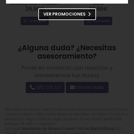
Smokey Glam Couture
Black
29,50€
29,50€
VER PROMOCIONES
Comprar
Comprar
¿Alguna duda? ¿Necesitas
asesoramiento?
Ponte en contacto con nosotros y
resolveremos tus dudas.
982 201 221
ENVIAR EMAIL
Nee Make Up Milano Cream Tattoo Matte Black | Delineador en Crema.
Compra Cream Tattoo Matte Black de Nee Make Up Milano. Sombra y
delineador negro mate de larga duración. ¡Envío Gratis desde 40€,
entrega 24-48h y muestras!
Comprar
Nee Make Up Milano Cream Tattoo Matte Black
por
29,50
€
. Producto en stock, recogida en tienda.