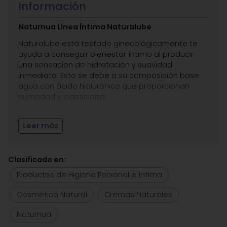
Información
Naturnua Línea Íntima Naturalube
Naturalube está testado ginecológicamente te
ayuda a conseguir bienestar íntimo al producir
una sensación de hidratación y suavidad
inmediata. Esto se debe a su composición base
agua con ácido hialurónico que proporcionan
humedad y elasticidad.
Producto libre de aceites, grasas y perfumes.
Leer más
Presentación
: Frasco dosificador de 90 ml.
Clasificado en:
Productos de Higiene Personal e Íntima
Cosmética Natural
Cremas Naturales
Naturnua