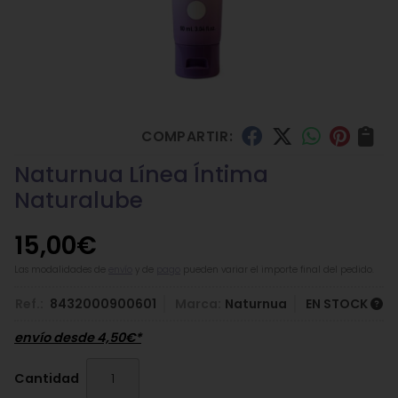
COMPARTIR:
Naturnua Línea Íntima
Naturalube
15,00
€
Las modalidades de
envío
y de
pago
pueden variar el importe final del pedido.
Ref.:
8432000900601
Marca:
Naturnua
EN STOCK
envío desde
4,50
€
*
Cantidad