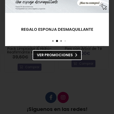
REGALO ESPONJA DESMAQUILLANTE
Germaine de Capuccini
Naturnua Desodorante
Pack Limpiador & Hidro-
Pies con Árbol de Té
Reafirmante Intimexpert
8,00€
VER PROMOCIONES
39,60€
29,70€
Comprar
Comprar
¡Síguenos en las redes!