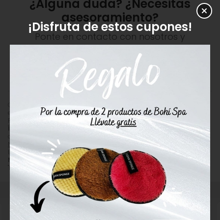
¿Alguna duda? ¿Necesitas
asesoramiento?
¡Disfruta de estos cupones!
Ponte en contacto con nosotros y
resolveremos tus dudas.
982 201 221
ENVIAR EMAIL
Comprar
Naturnua Línea Íntima Naturalube
por
15,00
€
. Producto
en stock, recogida en tienda.
Precio, información, características e imágenes de
Naturnua Línea
Íntima Naturalube
referencia 8432000900601, pertenece a las
categorías
Productos de Higiene Personal e Íntima
(82),
Cosmética
Natural
(236) y
Cremas Naturales
(433) y a la marca
Naturnua
(170).
Encuentra productos relacionados y de similares características a
Naturnua Línea Íntima Naturalube
en "Cosmética Corporal",
"Productos de Higiene Personal e Íntima".