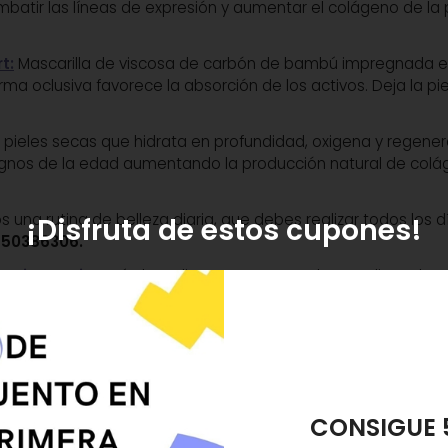
mbatir las líneas de expresión y aumentar el colágeno de la p
t:
Mascarilla de viscosa de carbón de bambú impregnada en 
rma oclusiva favorece la absorción de los activos. Deja la pi
pieles secas que hidrata en profundidad, oxigena y regenera 
signos de la edad aumentando la producción natural de colág
na rutina de belleza diaria, que debes realizar todos los d
¡Disfruta de estos cupones!
650386306.
appiness Bio
.
Agítalo, aplica unas gotas sobre un disco desm
. De este modo, ayudarás a activar la circulación y a liberar la
vimientos suaves y drenantes.
iaria con
Silky Sérum
, en rostro y cuello, masajeando hasta 
Moisturizer
, en rostro y cuello masajeando con movimiento
ección solar,
todos los días del año por la mañana. Reaplic
REGALO ES