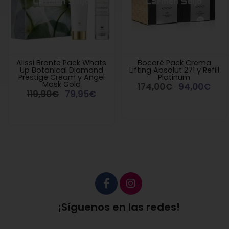
Alissi Brontë Pack Whats
Bocaré Pack Crema
Up Botanical Diamond
Lifting Absolut 271 y Refill
Prestige Cream y Angel
Platinum
Mask Gold
174,00€
94,00€
119,90€
79,95€
¡Síguenos en las redes!