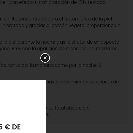
iel. Con efecto ultrahidratación de 12 h, testado
un fitoconcentrado para el tratamiento de la piel
el hidratada y gracias al carbón vegetal proporciona un
la piel durante la noche y así disfrutar de un aspecto
eno. Previene la aparición de manchas, neutraliza los
ías, tanto por la mañana como por la noche. Si
aquillante y realiza suaves movimientos circulares de
 piel de las impurezas
su total absorción.
s ascendentes, hasta su total absorción.
ar varias veces al día.
PONJA