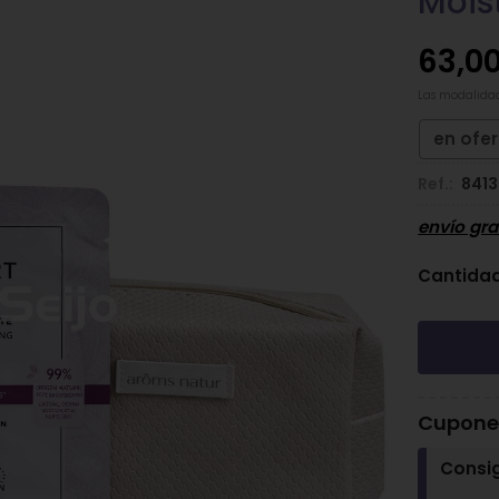
Moist
63,0
Las modalida
en ofe
Ref.:
8413
envío gra
Cantida
Cupones
Consi