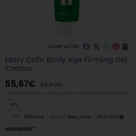
COMPARTIR:
Mary Cohr Body Age Firming Gel
Crema
55,67
€
58,60
€
Las modalidades de
envío
y de
pago
pueden variar el importe final del pedido.
-5%
Ref.:
0894260
Marca:
Mary Cohr
EN STOCK
envío gratis*