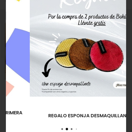
"Cremas y Aceites Corporales", "Anticelulítica / Reductora".
Presentación:
Tubo de 200 ml.
D’Lucanni Pack Reductor
De Noyle's Reducteur
y Remodelante Crema y
Creme Perfect Body
Shot Témpera Forte
58,55€
108,41€
64,35€
Comprar
Comprar
REGALO ESPONJA DESMAQUILLANTE