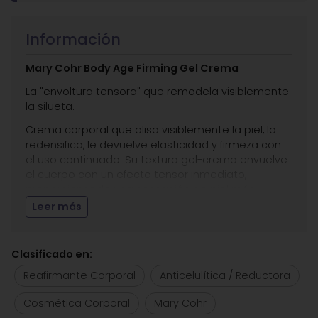
Información
Mary Cohr Body Age Firming Gel Crema
La "envoltura tensora" que remodela visiblemente
la silueta.
Crema corporal que alisa visiblemente la piel, la
redensifica, le devuelve elasticidad y firmeza con
el uso continuado. Su textura gel-crema envuelve
el cuerpo con un efecto tensor inmediato,
proporcionando una sensación de piel más
tonificada desde las primeras aplicaciones.
Leer más
Gracias a su complejo de activos de alta eficacia,
actúa directamente sobre la pérdida de firmeza y
Clasificado en:
la falta de densidad, reestructurando los tejidos,
mejorando la resistencia cutánea y favoreciendo
Reafirmante Corporal
Anticelulítica / Reductora
una silueta más definida. Día tras día, la piel se
percibe más firme, flexible y uniforme, con un tacto
Cosmética Corporal
Mary Cohr
suave y un aspecto visiblemente rejuvenecido.