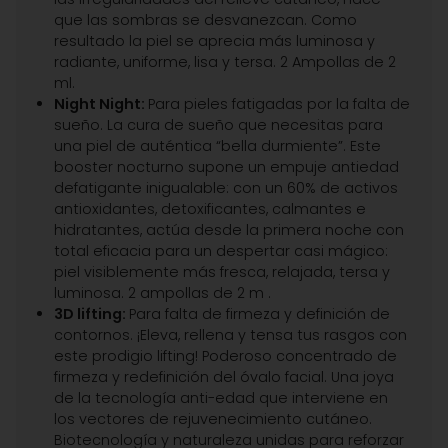
que las sombras se desvanezcan. Como
resultado la piel se aprecia más luminosa y
radiante, uniforme, lisa y tersa. 2 Ampollas de 2
ml.
Night Night:
Para pieles fatigadas por la falta de
sueño. La cura de sueño que necesitas para
una piel de auténtica “bella durmiente”. Este
booster nocturno supone un empuje antiedad
defatigante inigualable: con un 60% de activos
antioxidantes, detoxificantes, calmantes e
hidratantes, actúa desde la primera noche con
total eficacia para un despertar casi mágico:
piel visiblemente más fresca, relajada, tersa y
luminosa. 2 ampollas de 2 m .
3D lifting:
Para falta de firmeza y definición de
contornos. ¡Eleva, rellena y tensa tus rasgos con
este prodigio lifting! Poderoso concentrado de
firmeza y redefinición del óvalo facial. Una joya
de la tecnología anti-edad que interviene en
los vectores de rejuvenecimiento cutáneo.
Biotecnología y naturaleza unidas para reforzar