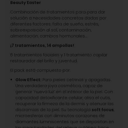
Beauty Easter
Combinación de tratamientos para para dar
solución a necesidades concretas dadas por
diferentes factores: falta de sueño, estrés,
sobreexposición al sol, contaminación,
alimentación, cambios hormonales…
¡7 tratamientos, 14 ampollas!
6 tratamientos faciales y 1 tratamiento capilar
restaurador del brillo y juventud.
El pack está compuesto por:
Glow Effect:
Para pieles cetrinas y apagadas.
Una verdadera joya cosmética, capaz de
generar ‘nueva luz’ en el interior de la piel. Con
capacidad detoxificante celular, alisa el cutis,
recuperar la firmeza de la dermis y atenuar las
discromías de la piel. Su tecnología
soft focus
,
microesferas con diminutos corazones de
diamantes luminiscentes que se depositan en
las irregularidades del relieve cutáneo, hace