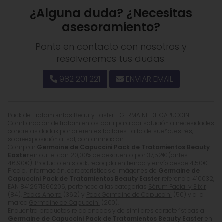
¿Alguna duda? ¿Necesitas
asesoramiento?
Ponte en contacto con nosotros y
resolveremos tus dudas.
982 201 221
ENVIAR EMAIL
Pack de Tratamientos Beauty Easter - GERMAINE DE CAPUCCINI.
Combinación de tratamientos para para dar solución a necesidades
concretas dadas por diferentes factores: falta de sueño, estrés,
sobreexposición al sol, contaminación..
Comprar
Germaine de Capuccini Pack de Tratamientos Beauty
Easter
en outlet con 20,00% de descuento por
37,52
€
(antes
46,90
€
). Producto en stock, recogida en tienda y envío desde
4,50
€
.
Precio, información, características e imágenes de
Germaine de
Capuccini Pack de Tratamientos Beauty Easter
referencia 410032,
EAN 8412971360205, pertenece a las categorías
Sérum Facial y Elixir
(84),
Packs Ahorro
(362) y
Pack Germaine de Capuccini
(50) y a la
marca
Germaine de Capuccini
(200).
Encuentra productos relacionados y de similares características a
Germaine de Capuccini Pack de Tratamientos Beauty Easter
en