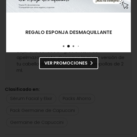
naturales e indicado para todo tipo de cabellos.
Prevé la caída del cabello fortaleciendo la fibra
desde el interior, la suaviza, repara e hidrata
radicalmente desde la primera aplicación. De
textura fluida favorece el secado y el peinado,
REGALO ESPONJA DESMAQUILLANTE
domando los cabellos más rebeldes. Tu melena
se verá sana y libre de encrespamiento, sin
dejar una sensación grasienta, ni de
apelmazamiento. ¡Consigue la mejor versión de
VER PROMOCIONES
tu cabello de forma inmediata! 2 ampollas de 2
ml.
Clasificado en:
Sérum Facial y Elixir
Packs Ahorro
Pack Germaine de Capuccini
Germaine de Capuccini