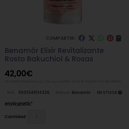
COMPARTIR:
Benamôr Elixir Revitalizante
Rosto Bakuchiol & Rosas
42,00
€
Las modalidades de
envío
y de
pago
pueden variar el importe final del pedido.
Ref.:
5601348114326
Marca:
Benamôr
EN STOCK
envío gratis*
Cantidad