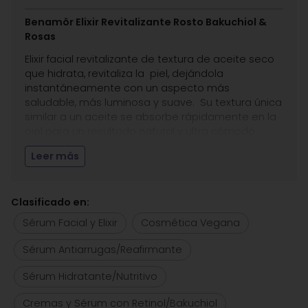
Benamôr Elixir Revitalizante Rosto Bakuchiol &
Rosas
Elixir facial revitalizante de textura de aceite seco
que hidrata, revitaliza la piel, dejándola
instantáneamente con un aspecto más
saludable, más luminosa y suave.
Su textura única
similar a un aceite se absorbe rápidamente en la
piel para un resultado natural y ultra cómodo
Indicado para todo tipo de pieles.
Leer más
Beneficios:
Reduce la apariencia de líneas finas y arrugas.
Clasificado en:
Reconstituye la barrera protectora de la piel,
Sérum Facial y Elixir
Cosmética Vegana
reduciendo visiblemente los signos del
envejecimiento.
Sérum Antiarrugas/Reafirmante
Piel hidratada instantáneamente y durante 24 h.
La piel se ve radiante y luminosa todo el día.
Sérum Hidratante/Nutritivo
Cremas y Sérum con Retinol/Bakuchiol