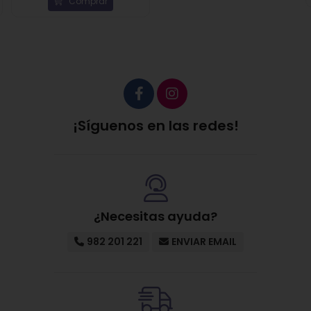
estimulante.
Comprar
Como último paso no te olvides de la
crema de
protección solar
, todos los días del año,
diariamente por la mañana, repitiendo su
aplicación siempre que sea necesario.
¡Síguenos en las redes!
¿Necesitas ayuda?
982 201 221
ENVIAR EMAIL