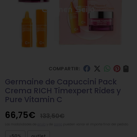
COMPARTIR:
Germaine de Capuccini Pack
Crema RICH Timexpert Rides y
Pure Vitamin C
66,75
€
133,50
€
Las modalidades de
envío
y de
pago
pueden variar el importe final del pedido.
-50%
outlet