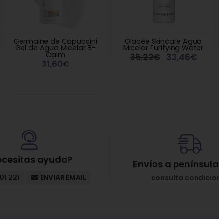
Germaine de Capuccini
Glacée Skincare Agua
Gel de Agua Micelar B-
Micelar Purifying Water
Calm
35,22€
33,46€
31,60€
ecesitas ayuda?
Envíos a península
01 221
ENVIAR EMAIL
consulta condicio