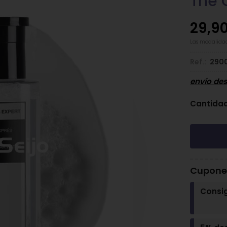
The 
29,9
Las modalida
Ref.:
290
envío de
Cantida
Cupones
Consi