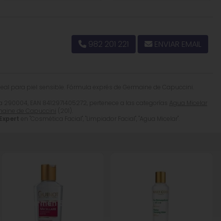
ract, Potassium Olivoyl Hydrolyzed Wheat Protein,
, Benzyl Alcohol, Sodium Benzoate, Potassium Sorbate.
982 201 221
ENVIAR EMAIL
 Ideal para piel sensible. Fórmula exprés de Germaine de Capuccini.
a 290004, EAN 8412971405272, pertenece a las categorías
Agua Micelar
aine de Capuccini
(201).
Expert
en "Cosmética Facial", "Limpiador Facial", "Agua Micelar".