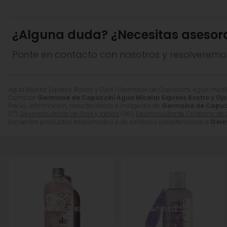
Presentación
: Envase de 200 ml.
Ingredientes
: Aqua (Water), Pentylene Glycol, Poloxame
¿Alguna duda? ¿Necesitas asesor
Potassium Olivoyl Pca, Ethylhexylglycerin, Potassium Ch
Ponte en contacto con nosotros y resolveremo
*Los ingredientes pueden ser modificados, y se consid
Agua Micelar Express Rostro y Ojos | Germaine de Capuccini. Agua micelar
Comprar
Germaine de Capuccini Agua Micelar Express Rostro y Ojo
Precio, información, características e imágenes de
Germaine de Capucci
(17),
Desmaquillante de Ojos y labios
(38),
Desmaquillante Contorno de O
Encuentra productos relacionados y de similares características a
Germ