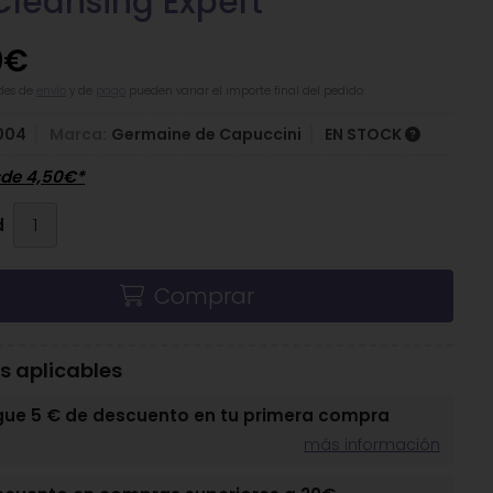
Cleansing Expert
0
€
des de
envío
y de
pago
pueden variar el importe final del pedido.
004
Marca:
Germaine de Capuccini
EN STOCK
sde
4,50
€
*
d
Comprar
 aplicables
gue 5 € de descuento en tu primera compra
más información