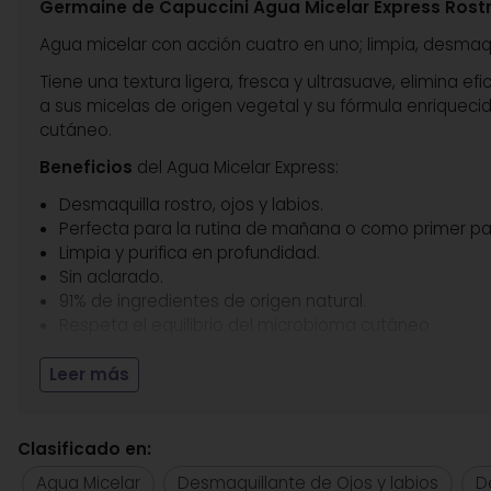
Germaine de Capuccini Agua Micelar Express Rostr
Agua micelar con acción cuatro en uno; limpia, desmaquill
Tiene una textura ligera, fresca y ultrasuave, elimina ef
a sus micelas de origen vegetal y su fórmula enriquecida
cutáneo.
Beneficios
del Agua Micelar Express:
Desmaquilla rostro, ojos y labios.
Perfecta para la rutina de mañana o como primer pas
Limpia y purifica en profundidad.
Sin aclarado.
91% de ingredientes de origen natural.
Respeta el equilibrio del microbioma cutáneo
Apto para embarazadas, lactancia, tiroides.
Testado Oftalmológicamente.
Leer más
Libre de disruptores endocrinos.
Sin perfume
Indicado para todo tipo de pieles, incluso las mas se
Clasificado en:
Agua Micelar
Desmaquillante de Ojos y labios
D