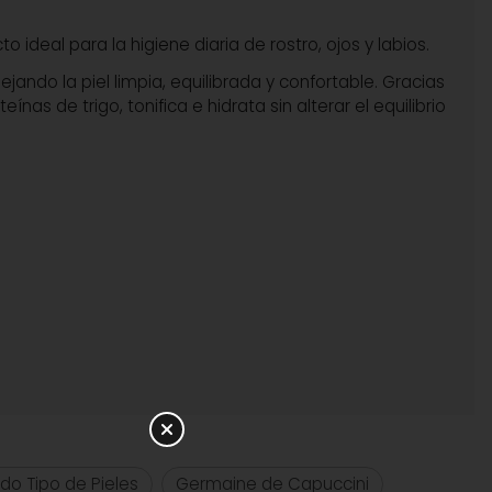
o ideal para la higiene diaria de rostro, ojos y labios.
ejando la piel limpia, equilibrada y confortable. Gracias
as de trigo, tonifica e hidrata sin alterar el equilibrio
do Tipo de Pieles
Germaine de Capuccini