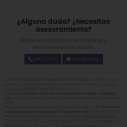
¿Alguna duda? ¿Necesitas
asesoramiento?
Ponte en contacto con nosotros y
resolveremos tus dudas.
982 201 221
ENVIAR EMAIL
Germaine de Capuccini | Aceite Sun Idyllic . Aceite Sun Idyllic: nutre,
repara y prolonga el bronceado. Aceite seco luminoso que deja la
piel suave, flexible y radiante tras el sol.
Comprar
Germaine de Capuccini Aceite Sun Idyllic Timexpert
Sun
por
49,10
€
. Producto en stock, recogida en tienda y envío desde
0,00
€
.
Precio, información, características, video e imágenes de
Germaine
de Capuccini Aceite Sun Idyllic Timexpert Sun
referencia 360021,
EAN 8412971337641, pertenece a las categorías
Hidratante Corporal
(124),
Embarazo
(31),
Cosmética Vegana
(276) y
Productos After Sun /
Después del Sol
(19) y a la marca
Germaine de Capuccini
(200).