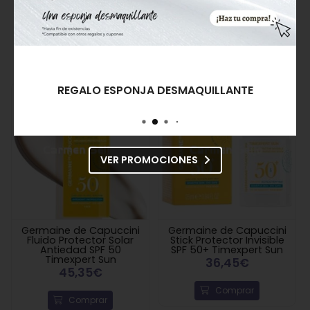
Productos After Sun / Después del Sol
Germaine de Capuccini
REGALO ESPONJA DESMAQUILLANTE
VER PROMOCIONES
Germaine de Capuccini
Germaine de Capuccini
Fluido Protector Solar
Stick Protector Invisible
Antiedad SPF 50
SPF 50+ Timexpert Sun
Timexpert Sun
36,45€
45,35€
Comprar
Comprar