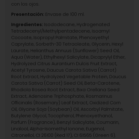
con los ojos.
Presentación:
Envase de 100 ml.
Ingredientes:
Isododecane, Hydrogenated
Tetradecenyl/Methylpentadecene, Isoamyl
Cocoate, Isopropyl Palmitate, Phenoxyethyl
Caprylate, Sorbeth-30 Tetraoleate, Glycerin, Hexyl
Laurate, Helianthus Annuus (Sunflower) Seed Oil,
Aqua (Water), Ethylhexyl Salicylate, Dicaprylyl Ether,
Hydrolyzed Citrus Aurantium Dulcis Fruit Extract,
Acetyl Tyrosine, Daucus Carota Sativa (Carrot)
Root Extract, Hydrolyzed Vegetable Protein, Daucus
Carota Sativa (Carrot) Seed Oil, Beta-Carotene,
Rhodiola Rosea Root Extract, Bixa Orellana Seed
Extract, Adenosine Triphosphate, Rosmarinus
Officinalis (Rosemary) Leaf Extract, Oxidized Corn
Oil, Glycine Soja (Soybean) Oil, Ascorbyl Palmitate,
Butylene Glycol, Tocopherol, Phenoxyethanol,
Parfum (Fragrance), Benzyl Salicylate, Coumarin,
Linalool, Alpha-Isomethyl Ionone, Eugenol,
Citronellol, CI 26100 (Red 17), CI 61565 (Green 6).