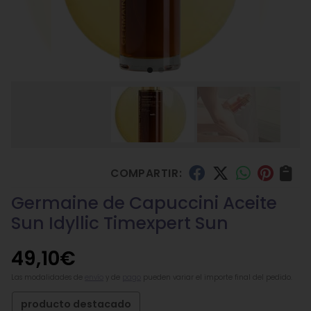
COMPARTIR:
Germaine de Capuccini Aceite
Sun Idyllic Timexpert Sun
49,10
€
Las modalidades de
envío
y de
pago
pueden variar el importe final del pedido.
producto destacado