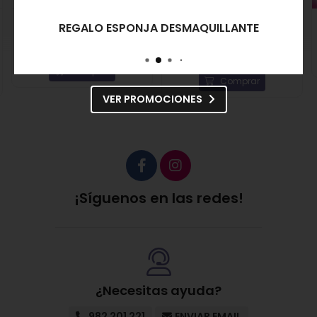
Depilève Papel
Depilève Rollo Clásico de
REGALO ESPONJA DESMAQUILLANTE
Depilatorio Facial
Papel Corporal
Depilatorio Classic Roll
11,80€
10,62€
19,80€
17,82€
Comprar
Comprar
VER PROMOCIONES
¡Síguenos en las redes!
¿Necesitas ayuda?
982 201 221
ENVIAR EMAIL