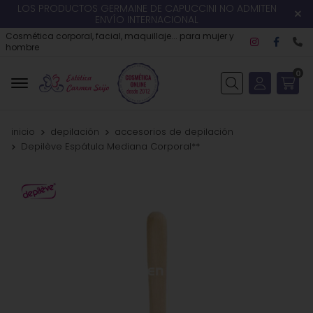
LOS PRODUCTOS GERMAINE DE CAPUCCINI NO ADMITEN
ENVÍO INTERNACIONAL
Cosmética corporal, facial, maquillaje... para mujer y
hombre
0
Buscar
inicio
depilación
accesorios de depilación
Depilève Espátula Mediana Corporal**