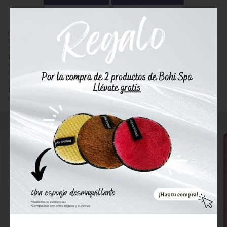
Comprar
Depilève Espátula Mediana Corporal**
por
3,00
€
.
Producto descatalogado, recogida en tienda.
Precio, información, características e imágenes de
Depilève
Espátula Mediana Corporal**
referencia 8432666050783, EAN
8435179301078, pertenece a la categoría
Accesorios de Depilación
(32) y a la marca
Depilève
(81).
Encuentra productos relacionados y de similares características a
Depilève Espátula Mediana Corporal**
en "Depilación", "Accesorios
de Depilación".