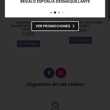
REGALO ESPONJA DESMAQUILLANTE
Depilève Papel
Depilève Wax Can Holder
Depilatorio Corporal
Escurridor
VER PROMOCIONES
Classic
6,00€
7,20€
Comprar
Comprar
¡Síguenos en las redes!