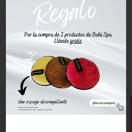
982 201 221
ENVIAR EMAIL
Pinza Depilar Cangrejo Rosa - Filarmonica . La punta cangrejo
permite una mejor visión del pelo para que resulte más fácil retirarlo.
Depile siempre en la dirección de crecimiento del pelo.
Comprar
3 Claveles Filarmonica Pinza Depilar Cangrejo Rosa
por
9,69
€
. Producto en stock, recogida en tienda.
Precio, información, características e imágenes de
3 Claveles
Filarmonica Pinza Depilar Cangrejo Rosa
referencia 53633, EAN
8410990536335, pertenece a la categoría
Accesorios de Depilación
(32) y a la marca
3 Claveles
(9).
Encuentra productos relacionados y de similares características a
3
Claveles Filarmonica Pinza Depilar Cangrejo Rosa
en "Depilación",
"Accesorios de Depilación".