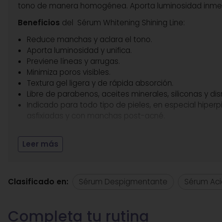
tono de manera homogénea. Aporta luminosidad inmediata
Beneficios
del Sérum Whitening Shining Line:
Reduce manchas y aclara el tono.
Aporta luminosidad y unifica.
Previene líneas y arrugas.
Minimiza poros visibles.
Textura gel ligera y de rápida absorción.
Libre de parabenos, aceites minerales, siliconas y di
Indicado para todo tipo de pieles, en especial hiper
asfixiadas y con manchas post-acné.
Entre sus
principios activos
destacamos:
Leer más
Melavoid
con acción diana que actúa sobre los meca
manchas.
Clasificado en:
Sérum Despigmentante
Sérum Aci
Niacinamida
calma las rojeces, regula la producció
Extracto de Boerhavia Diffusa
: Antioxidante y calm
Ácido hialurónico
: Hidrata en profundidad y mejora 