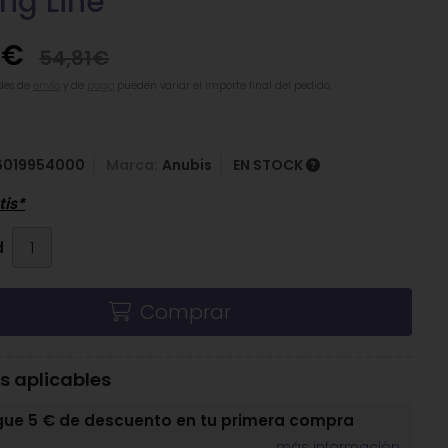
ing Line
7
€
54,81
€
des de
envío
y de
pago
pueden variar el importe final del pedido.
6019954000
Marca:
Anubis
EN STOCK
tis*
d
Comprar
 aplicables
gue 5 € de descuento en tu primera compra
más información