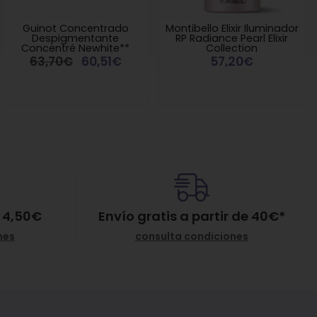
Guinot Concentrado
Montibello Elixir Iluminador
Despigmentante
RP Radiance Pearl Elixir
Concentré Newhite**
Collection
63,70€
60,51€
57,20€
 4,50€
Envío gratis a partir de
40
€
*
nes
consulta condiciones