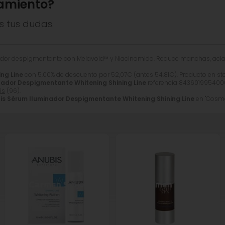
amiento?
ante. La lista de ingredientes real y actualizada siempre co
s tus dudas.
dor despigmentante con Melavoid™ y Niacinamida. Reduce manchas, aclara
ng Line
con 5,00% de descuento por
52,07
€
(antes
54,81
€
). Producto en st
nador Despigmentante Whitening Shining Line
referencia 8436019954000
is
(96).
is Sérum Iluminador Despigmentante Whitening Shining Line
en "Cosmét