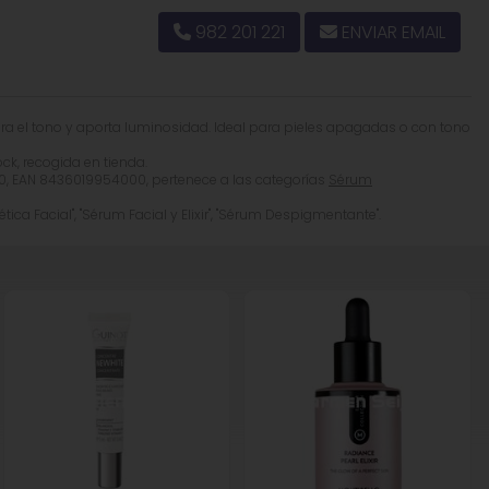
rresponde a la que aparece en el envase del producto.
982 201 221
ENVIAR EMAIL
 el tono y aporta luminosidad. Ideal para pieles apagadas o con tono
ock, recogida en tienda.
, EAN 8436019954000, pertenece a las categorías
Sérum
ica Facial", "Sérum Facial y Elixir", "Sérum Despigmentante".