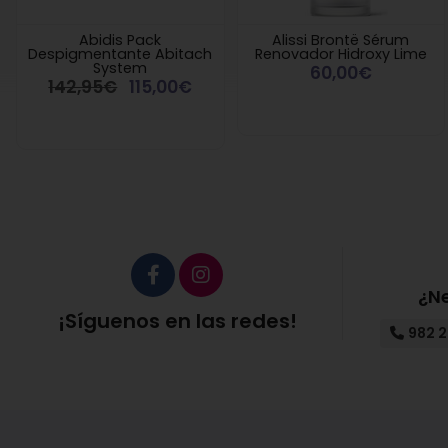
Abidis Pack
Alissi Brontë Sérum
Despigmentante Abitach
Renovador Hidroxy Lime
System
60,00€
142,95€
115,00€
¿N
¡Síguenos en las redes!
982 2