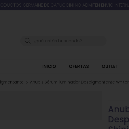
RODUCTOS GERMAINE DE CAPUCCINI NO ADMITEN ENVÍO INTER
Buscar
INICIO
OFERTAS
OUTLET
igmentante
Anubis Sérum Iluminador Despigmentante Whiteni
Anub
Desp