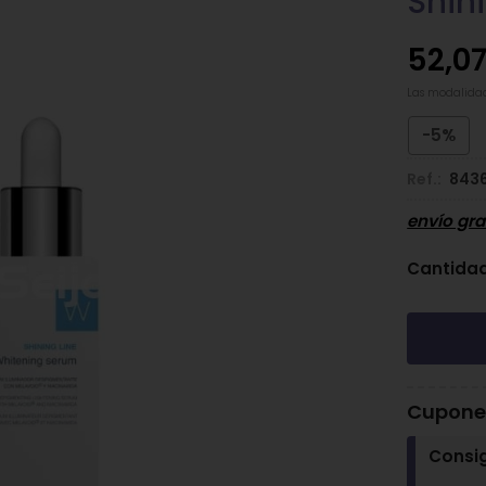
Shin
52,0
Las modalida
-5%
Ref.:
843
envío gra
Cantida
Cupones
Consi