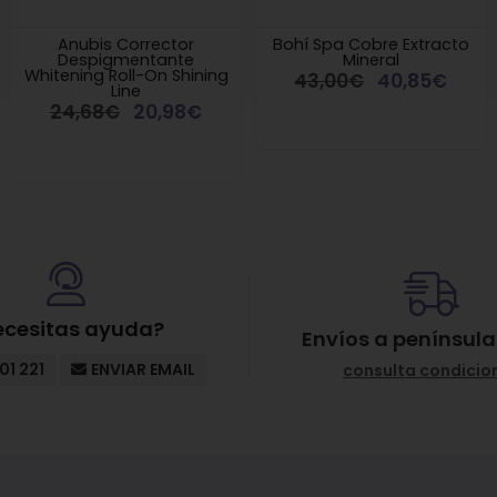
Anubis Corrector
Bohí Spa Cobre Extracto
Despigmentante
Mineral
Whitening Roll-On Shining
43,00€
40,85€
Line
24,68€
20,98€
ecesitas ayuda?
Envíos a península
01 221
ENVIAR EMAIL
consulta condicio