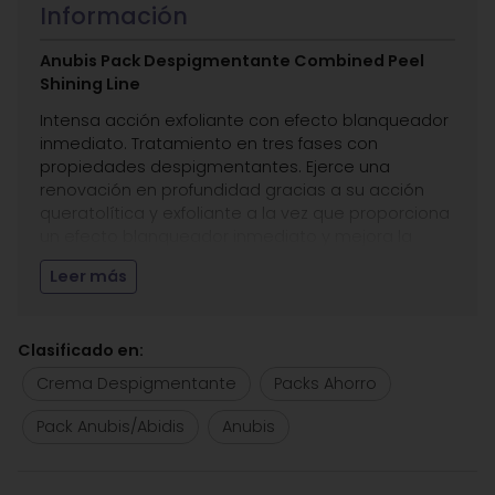
Información
Anubis Pack Despigmentante Combined Peel
Shining Line
Intensa acción exfoliante con efecto blanqueador
inmediato. Tratamiento en tres fases con
propiedades despigmentantes. Ejerce una
renovación en profundidad gracias a su acción
queratolítica y exfoliante a la vez que proporciona
un efecto blanqueador inmediato y mejora la
textura de la piel. Su combinación excepcional de
Leer más
activos ayuda a disminuir eficazmente las
manchas, unificar el tono, minimizar cicatrices y
aporta luminosidad a la piel. Muy apto como
Clasificado en:
complemento en tratamientos antiacné gracias a
su acción antiqueratinizante.
Crema Despigmentante
Packs Ahorro
Aplicación:
Pack Anubis/Abidis
Anubis
Pre Peel: Mediante un algodón o una gasa,
aplicar por todo el rostro mediante