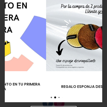
combatiendo el envejecimiento prematuro y
dando como resultado una piel iluminada,
hidratada y con un tono uniforme y sin manchas.
Thuya Pack Fragrance
Utsukusy Set C-Retinal
Blossom
Antiedad Crema, Sérum
y Crema Limpiadora Bijin
29,00€
17,40€
185,71€
130,00€
Comprar
Comprar
REGALO ESPONJA DESMAQUILLANTE